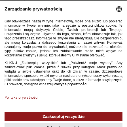
E-TRENER_2_2017.pdf
18.26MB
POBIERZ
Używamy plików cookies, aby ułatwić Ci korzystanie z naszego serwisu
oraz do celów statystycznych. Jeśli nie blokujesz tych plików, to zgadzasz