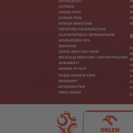
AKTUALNOŚCI
R
HISTORIA
R
ZARZĄD PZPN
R
KOMISJE PZPN
R
KOMISJA REWIZYJNA
R
STRUKTURA ORGANIZACYJNA
KLUB WYBITNEGO REPREZENTANTA
WOJEWÓDZKIE ZPN
SĘDZIOWIE
P
ZESPÓŁ MEDYCZNY PZPN
B
REGULACJE MEDYCZNE I ANTYDOPINGOWE
B
DOKUMENTY
S
KARIERA W PIŁCE
C
KSIĘGA ZNAKÓW PZPN
P
PATRONATY
F
WYDAWNICTWA
P
KIBICE RAZEM
L