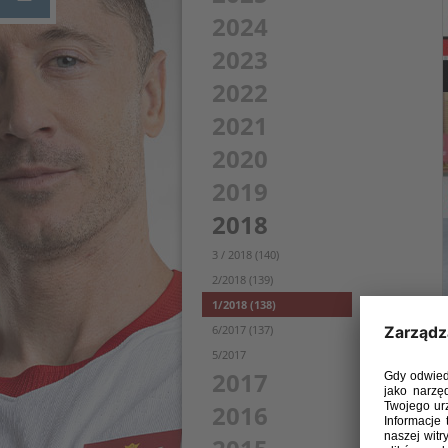
2024
2023
2022
2021
2020
2019
2018
3 / 2018 (140)
2/2018 (139)
1/2018 (138)
6/2017 (137)
5/2017
2017
2016