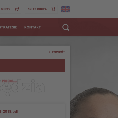
BILETY
SKLEP KIBICA
STRATEGIE
KONTAKT
Strona WWW
>
Klub
POWRÓT
Zawodnik
1_2018.pdf