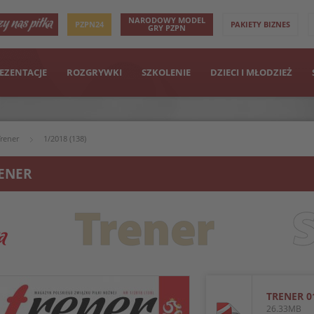
NARODOWY MODEL
PZPN24
PAKIETY BIZNES
GRY PZPN
EZENTACJE
ROZGRYWKI
SZKOLENIE
DZIECI I MŁODZIEŻ
Trener
1/2018 (138)
ENER
TRENER 0
26.33MB