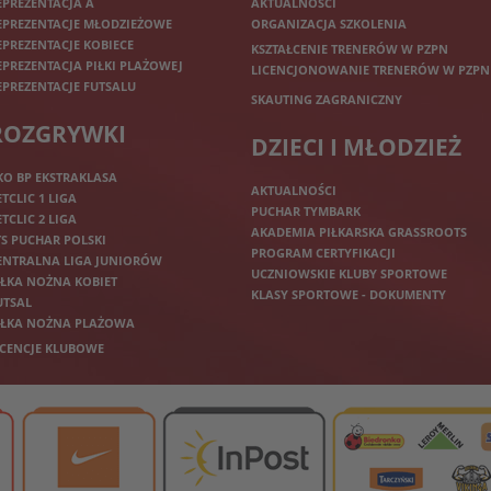
EPREZENTACJA A
AKTUALNOŚCI
EPREZENTACJE MŁODZIEŻOWE
ORGANIZACJA SZKOLENIA
EPREZENTACJE KOBIECE
KSZTAŁCENIE TRENERÓW W PZPN
EPREZENTACJA PIŁKI PLAŻOWEJ
LICENCJONOWANIE TRENERÓW W PZPN
EPREZENTACJE FUTSALU
SKAUTING ZAGRANICZNY
ROZGRYWKI
DZIECI I MŁODZIEŻ
KO BP EKSTRAKLASA
AKTUALNOŚCI
ETCLIC 1 LIGA
PUCHAR TYMBARK
ETCLIC 2 LIGA
AKADEMIA PIŁKARSKA GRASSROOTS
TS PUCHAR POLSKI
PROGRAM CERTYFIKACJI
ENTRALNA LIGA JUNIORÓW
UCZNIOWSKIE KLUBY SPORTOWE
IŁKA NOŻNA KOBIET
KLASY SPORTOWE - DOKUMENTY
UTSAL
IŁKA NOŻNA PLAŻOWA
ICENCJE KLUBOWE