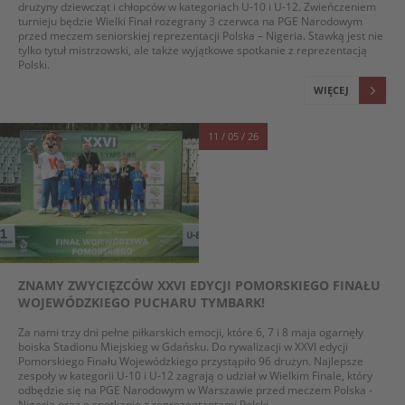
drużyny dziewcząt i chłopców w kategoriach U-10 i U-12. Zwieńczeniem
turnieju będzie Wielki Finał rozegrany 3 czerwca na PGE Narodowym
przed meczem seniorskiej reprezentacji Polska – Nigeria. Stawką jest nie
tylko tytuł mistrzowski, ale także wyjątkowe spotkanie z reprezentacją
Polski.
WIĘCEJ
11 / 05 / 26
ZNAMY ZWYCIĘZCÓW XXVI EDYCJI POMORSKIEGO FINAŁU
WOJEWÓDZKIEGO PUCHARU TYMBARK!
Za nami trzy dni pełne piłkarskich emocji, które 6, 7 i 8 maja ogarnęły
boiska Stadionu Miejskieg w Gdańsku. Do rywalizacji w XXVI edycji
Pomorskiego Finału Wojewódzkiego przystąpiło 96 drużyn. Najlepsze
zespoły w kategorii U-10 i U-12 zagrają o udział w Wielkim Finale, który
odbędzie się na PGE Narodowym w Warszawie przed meczem Polska -
Nigeria oraz o spotkanie z reprezentantami Polski.