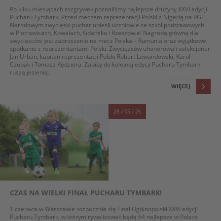
Po kilku miesiącach rozgrywek poznaliśmy najlepsze drużyny XXVI edycji
Pucharu Tymbark. Przed meczem reprezentacji Polski z Nigerią na PGE
Narodowym zwycięski puchar unieśli uczniowie ze szkół podstawowych
w Piotrowicach, Kowalach, Gdańsku i Rzeszowie! Nagrodą główną dla
zwycięzców jest zaproszenie na mecz Polska – Rumunia oraz wyjątkowe
spotkanie z reprezentantami Polski. Zwycięzców uhonorowali selekcjoner
Jan Urban, kapitan reprezentacji Polski Robert Lewandowski, Karol
Czubak i Tomasz Kędziora. Zapisy do kolejnej edycji Pucharu Tymbark
ruszą jesienią.
WIĘCEJ
28 / 05 / 26
CZAS NA WIELKI FINAŁ PUCHARU TYMBARK!
1 czerwca w Warszawie rozpocznie się Finał Ogólnopolski XXVI edycji
Pucharu Tymbark, w którym rywalizować będą 64 najlepsze w Polsce