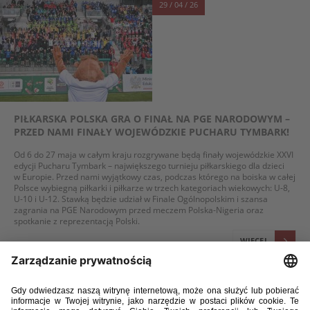
29 / 04 / 26
PIŁKARSKA POLSKA GRA O FINAŁ NA PGE NARODOWYM –
PRZED NAMI FINAŁY WOJEWÓDZKIE PUCHARU TYMBARK!
Od 6 do 27 maja w całym kraju rozgrywane będą finały wojewódzkie XXVI
edycji Pucharu Tymbark – największego turnieju piłkarskiego dla dzieci
w Europie. Przed nami wyjątkowy czas, podczas którego na boiska w całej
Polsce wybiegną piłkarki i piłkarze w trzech kategoriach wiekowych: U-8,
U-10 i U-12. Stawką będzie udział w Finale Ogólnopolskim i szansa
zagrania na PGE Narodowym przed meczem Polska-Nigeria oraz
spotkanie z reprezentacją Polski.
WIĘCEJ
08 / 04 / 26