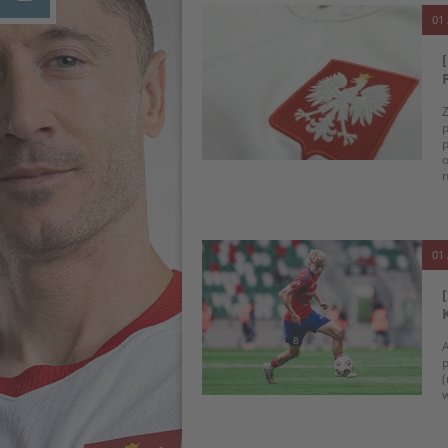
01 
p
p
o
01 
A
p
(
w