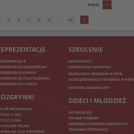
WIĘCEJ
5
6
7
8
9
...
34
REPREZENTACJE
SZKOLENIE
EPREZENTACJA A
AKTUALNOŚCI
EPREZENTACJE MŁODZIEŻOWE
ORGANIZACJA SZKOLENIA
EPREZENTACJE KOBIECE
KSZTAŁCENIE TRENERÓW W PZPN
EPREZENTACJA PIŁKI PLAŻOWEJ
LICENCJONOWANIE TRENERÓW W PZPN
EPREZENTACJE FUTSALU
SKAUTING ZAGRANICZNY
ROZGRYWKI
DZIECI I MŁODZIEŻ
KO BP EKSTRAKLASA
AKTUALNOŚCI
ETCLIC 1 LIGA
PUCHAR TYMBARK
ETCLIC 2 LIGA
AKADEMIA PIŁKARSKA GRASSROOTS
TS PUCHAR POLSKI
PROGRAM CERTYFIKACJI
ENTRALNA LIGA JUNIORÓW