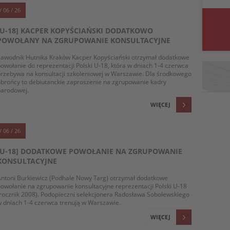
/ 06 / 26
[U-18] KACPER KOPYŚCIAŃSKI DODATKOWO
POWOŁANY NA ZGRUPOWANIE KONSULTACYJNE
Zawodnik Hutnika Kraków Kacper Kopyściański otrzymał dodatkowe
owołanie do reprezentacji Polski U-18, która w dniach 1-4 czerwca
rzebywa na konsultacji szkoleniowej w Warszawie. Dla środkowego
brońcy to debiutanckie zaproszenie na zgrupowanie kadry
narodowej.
WIĘCEJ
/ 06 / 26
[U-18] DODATKOWE POWOŁANIE NA ZGRUPOWANIE
KONSULTACYJNE
ntoni Burkiewicz (Podhale Nowy Targ) otrzymał dodatkowe
owołanie na zgrupowanie konsultacyjne reprezentacji Polski U-18
rocznik 2008). Podopieczni selekcjonera Radosława Sobolewskiego
 dniach 1-4 czerwca trenują w Warszawie.
WIĘCEJ