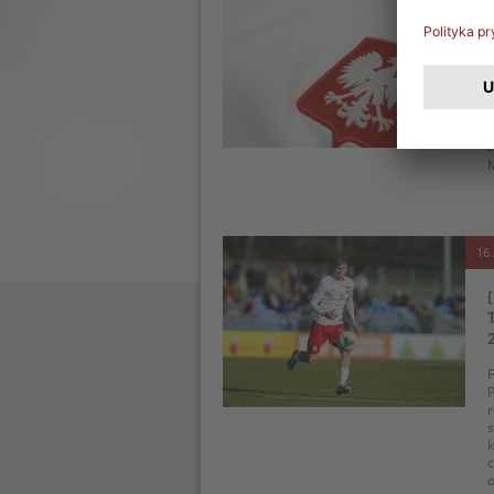
W
u
m
16 
F
P
r
s
k
c
o