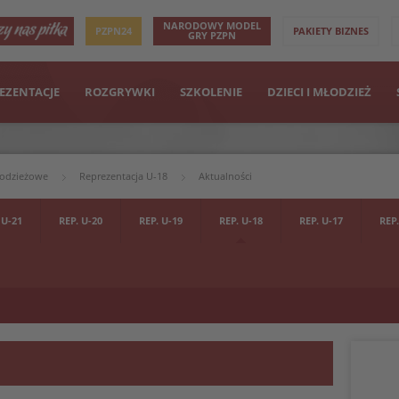
NARODOWY MODEL
PZPN24
PAKIETY BIZNES
GRY PZPN
EZENTACJE
ROZGRYWKI
SZKOLENIE
DZIECI I MŁODZIEŻ
łodzieżowe
Reprezentacja U-18
Aktualności
 U-21
REP. U-20
REP. U-19
REP. U-18
REP. U-17
REP.