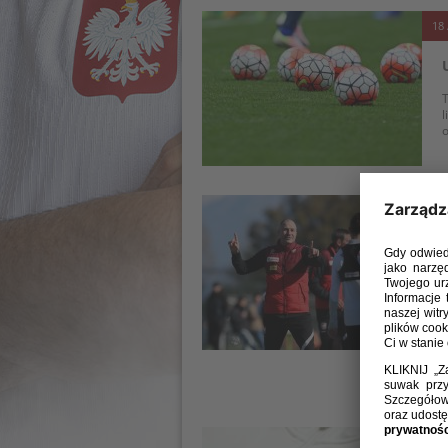
18 
T
l
o
28 
R
r
k
s
w
21 