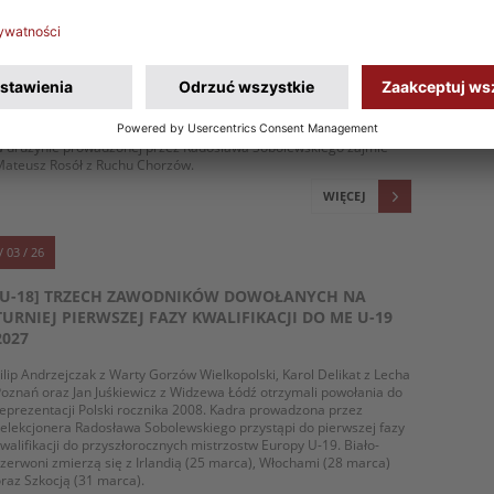
[U-18] ZMIANA W POWOŁANIACH NA TURNIEJ
KWALIFIKACYJNY DO ME U-19 2027
ojciech Szymczak z Lecha Poznań z powodu kontuzji nie weźmie
działu w pierwszej rundzie kwalifikacji do przyszłorocznych
istrzostw Europy do lat 19 dla rocznika 2008. Jego miejsce
w drużynie prowadzonej przez Radosława Sobolewskiego zajmie
Mateusz Rosół z Ruchu Chorzów.
WIĘCEJ
/ 03 / 26
[U-18] TRZECH ZAWODNIKÓW DOWOŁANYCH NA
TURNIEJ PIERWSZEJ FAZY KWALIFIKACJI DO ME U-19
2027
ilip Andrzejczak z Warty Gorzów Wielkopolski, Karol Delikat z Lecha
oznań oraz Jan Juśkiewicz z Widzewa Łódź otrzymali powołania do
eprezentacji Polski rocznika 2008. Kadra prowadzona przez
elekcjonera Radosława Sobolewskiego przystąpi do pierwszej fazy
walifikacji do przyszłorocznych mistrzostw Europy U-19. Biało-
zerwoni zmierzą się z Irlandią (25 marca), Włochami (28 marca)
raz Szkocją (31 marca).