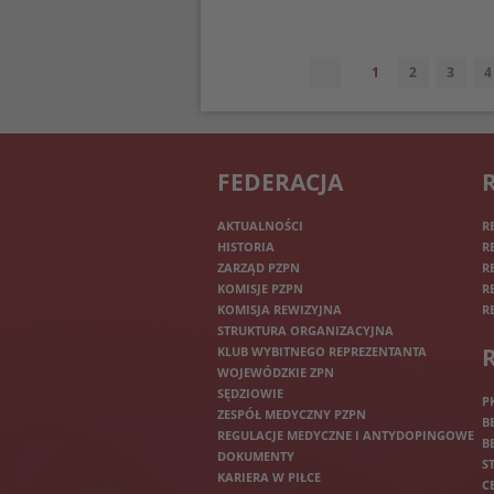
1
2
3
4
FEDERACJA
AKTUALNOŚCI
R
HISTORIA
R
ZARZĄD PZPN
R
KOMISJE PZPN
R
KOMISJA REWIZYJNA
R
STRUKTURA ORGANIZACYJNA
KLUB WYBITNEGO REPREZENTANTA
WOJEWÓDZKIE ZPN
SĘDZIOWIE
P
ZESPÓŁ MEDYCZNY PZPN
B
REGULACJE MEDYCZNE I ANTYDOPINGOWE
B
DOKUMENTY
S
KARIERA W PIŁCE
C