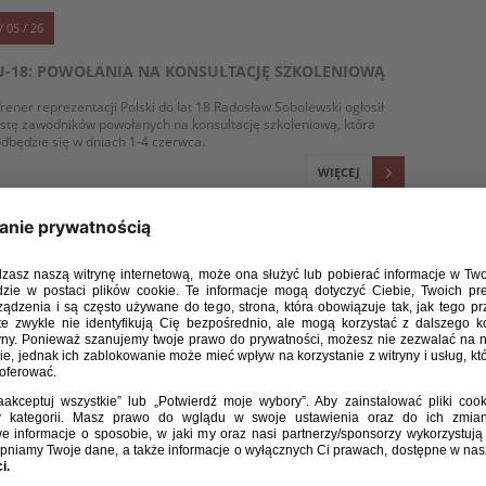
/ 05 / 26
U-18: POWOŁANIA NA KONSULTACJĘ SZKOLENIOWĄ
rener reprezentacji Polski do lat 18 Radosław Sobolewski ogłosił
istę zawodników powołanych na konsultację szkoleniową, która
dbędzie się w dniach 1-4 czerwca.
WIĘCEJ
/ 03 / 26
[U-18] BIAŁO-CZERWONI ZREMISOWALI Z WŁOCHAMI
eprezentacja Polski do lat 18 zremisowała 1:1 z Włochami w meczu
ozgrywanego w Szkocji turnieju grupy 2 dywizji A pierwszej rundy
walifikacji do mistrzostw Europy 2027 (dla rocznika 2008). Gola dla
drużyny prowadzonej przez trenera Radosława Sobolewskiego
trzelił Pascal Mozie. W następnym spotkaniu Polska zagra we
torek (31 marca, 20:00, Airdrie) ze Szkocją.
WIĘCEJ
/ 03 / 26