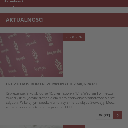
Aktualności
AKTUALNOŚCI
22 / 05 / 26
U-15: REMIS BIAŁO-CZERWONYCH Z WĘGRAMI
Reprezentacja Polski do lat 15 zremisowała 1:1 z Węgrami w meczu
towarzyskim. Jedyne trafienie dla biało-czerwonych zanotował Marcel
Zdybała. W kolejnym spotkaniu Polacy zmierzą się ze Słowacją. Mecz
zaplanowano na 24 maja na godzinę 11:00.
WIĘCEJ