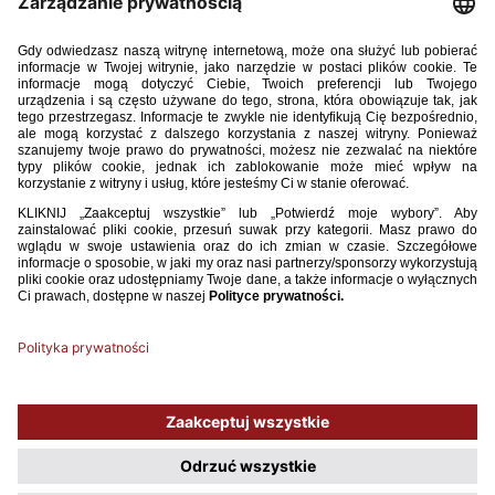
17 / 03 / 26
U-15: REMIS POLAKÓW Z CHORWACJĄ
Reprezentacja Polski do lat 15 zremisowała w towarzyskim spotkaniu
z Chorwacją 2:2. Gole dla biało-czerwonych strzelili Martin Szczerbiński
i David Sulewski.
WIĘCEJ
1
2
3
4
5
6
7
8
9
...
44
Używamy plików cookies, aby ułatwić Ci korzystanie z naszego serwisu
oraz do celów statystycznych. Jeśli nie blokujesz tych plików, to zgadzasz
się na ich użycie oraz zapisanie w pamięci urządzenia. Pamiętaj, że
możesz samodzielnie zarządzać cookies, zmieniając ustawienia