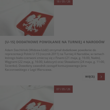
18 / 05 / 26
[U-15] DODATKOWE POWOŁANIE NA TURNIEJ 4 NARODÓW
Adam Stechliński (Widzew Łódź) otrzymał dodatkowe powołanie do
reprezentacji Polski U-15 (rocznik 2011) na Turniej 4 Narodów, w ramach
którego biało-czerwoni zmierzą się z Finami (21 maja, g. 16:00, Nakło),
Węgrami (22 maja, g. 16:00, Łabiszyn) oraz Słowakami (24 maja, g. 11:00,
Sicienko). Dowołany zawodnik zastąpił kontuzjowanego Jana
Kaczorowskiego z Legii Warszawa.
WIĘCEJ
07 / 05 / 26