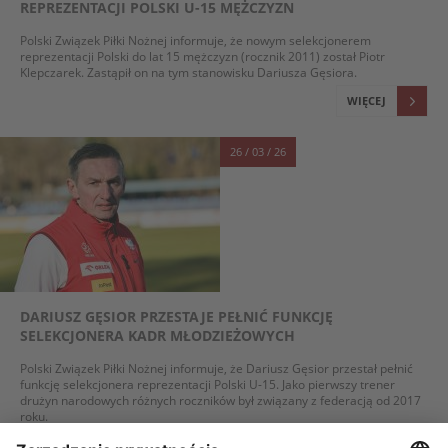
REPREZENTACJI POLSKI U-15 MĘŻCZYZN
Polski Związek Piłki Nożnej informuje, że nowym selekcjonerem
reprezentacji Polski do lat 15 mężczyzn (rocznik 2011) został Piotr
Klepczarek. Zastąpił on na tym stanowisku Dariusza Gęsiora.
WIĘCEJ
26 / 03 / 26
DARIUSZ GĘSIOR PRZESTAJE PEŁNIĆ FUNKCJĘ
SELEKCJONERA KADR MŁODZIEŻOWYCH
Polski Związek Piłki Nożnej informuje, że Dariusz Gęsior przestał pełnić
funkcję selekcjonera reprezentacji Polski U-15. Jako pierwszy trener
drużyn narodowych różnych roczników był związany z federacją od 2017
roku.
WIĘCEJ