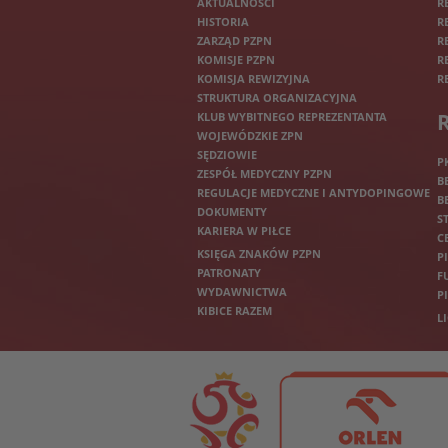
AKTUALNOŚCI
R
HISTORIA
R
ZARZĄD PZPN
R
KOMISJE PZPN
R
KOMISJA REWIZYJNA
R
STRUKTURA ORGANIZACYJNA
KLUB WYBITNEGO REPREZENTANTA
WOJEWÓDZKIE ZPN
SĘDZIOWIE
P
ZESPÓŁ MEDYCZNY PZPN
B
REGULACJE MEDYCZNE I ANTYDOPINGOWE
B
DOKUMENTY
S
KARIERA W PIŁCE
C
KSIĘGA ZNAKÓW PZPN
P
PATRONATY
F
WYDAWNICTWA
P
KIBICE RAZEM
L