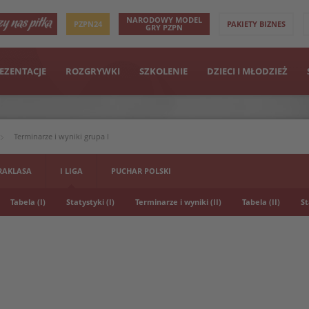
NARODOWY MODEL
PZPN24
PAKIETY BIZNES
GRY PZPN
EZENTACJE
ROZGRYWKI
SZKOLENIE
DZIECI I MŁODZIEŻ
Terminarze i wyniki grupa I
RAKLASA
I LIGA
PUCHAR POLSKI
Tabela (I)
Statystyki (I)
Terminarze i wyniki (II)
Tabela (II)
St