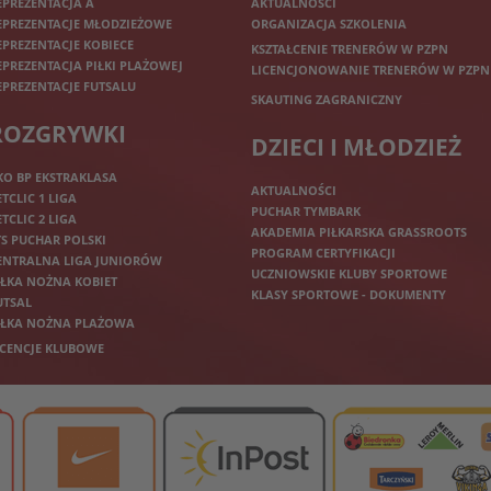
EPREZENTACJA A
AKTUALNOŚCI
EPREZENTACJE MŁODZIEŻOWE
ORGANIZACJA SZKOLENIA
EPREZENTACJE KOBIECE
KSZTAŁCENIE TRENERÓW W PZPN
EPREZENTACJA PIŁKI PLAŻOWEJ
LICENCJONOWANIE TRENERÓW W PZPN
EPREZENTACJE FUTSALU
SKAUTING ZAGRANICZNY
ROZGRYWKI
DZIECI I MŁODZIEŻ
KO BP EKSTRAKLASA
AKTUALNOŚCI
ETCLIC 1 LIGA
PUCHAR TYMBARK
ETCLIC 2 LIGA
AKADEMIA PIŁKARSKA GRASSROOTS
TS PUCHAR POLSKI
PROGRAM CERTYFIKACJI
ENTRALNA LIGA JUNIORÓW
UCZNIOWSKIE KLUBY SPORTOWE
IŁKA NOŻNA KOBIET
KLASY SPORTOWE - DOKUMENTY
UTSAL
IŁKA NOŻNA PLAŻOWA
ICENCJE KLUBOWE