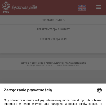
REPREZENTACJA A
REPREZENTACJA A KOBIET
REPREZENTACJA U-19
COPYRIGHT 2009 - 2026 © PZPN.PL WSZYSTKIE PRAWA ZASTRZEŻONE
KREACJA
PROSPERO MEDIA
WDROŻENIE
EVEGROUP