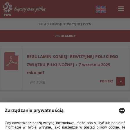
SKŁAD KOMISJI REWIZYJNEJ PZPN
REGULAMINY
REGULAMIN KOMISJI REWIZYJNEJ POLSKIEGO
ZWIĄZKU PIŁKI NOŻNEJ z 7 września 2025
roku.pdf
POBIERZ
841.10KB
COPYRIGHT 2009 - 2026 © PZPN.PL WSZYSTKIE PRAWA ZASTRZEŻONE
KREACJA
PROSPERO MEDIA
WDROŻENIE
EVEGROUP