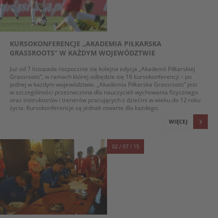
KURSOKONFERENCJE „AKADEMIA PIŁKARSKA
GRASSROOTS” W KAŻDYM WOJEWÓDZTWIE
Już od 7 listopada rozpocznie się kolejna edycja „Akademii Piłkarskiej
Grassroots”, w ramach której odbędzie się 16 kursokonferencji – po
jednej w każdym województwie. „Akademia Piłkarska Grassroots” jest
w szczególności przeznaczona dla nauczycieli wychowania fizycznego
oraz instruktorów i trenerów pracujących z dziećmi w wieku do 12 roku
życia. Kursokonferencje są jednak otwarte dla każdego.
WIĘCEJ
02 / 07 / 15