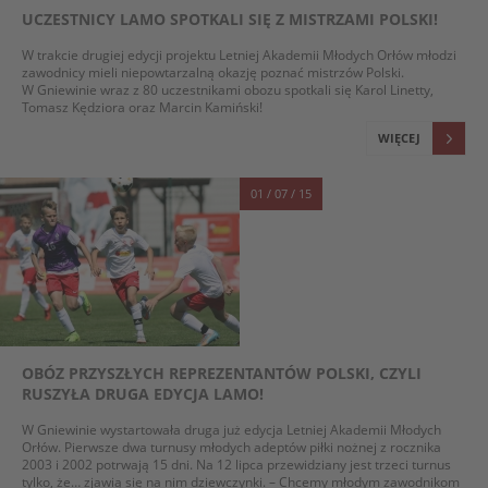
UCZESTNICY LAMO SPOTKALI SIĘ Z MISTRZAMI POLSKI!
W trakcie drugiej edycji projektu Letniej Akademii Młodych Orłów młodzi
zawodnicy mieli niepowtarzalną okazję poznać mistrzów Polski.
W Gniewinie wraz z 80 uczestnikami obozu spotkali się Karol Linetty,
Tomasz Kędziora oraz Marcin Kamiński!
WIĘCEJ
01 / 07 / 15
OBÓZ PRZYSZŁYCH REPREZENTANTÓW POLSKI, CZYLI
RUSZYŁA DRUGA EDYCJA LAMO!
W Gniewinie wystartowała druga już edycja Letniej Akademii Młodych
Orłów. Pierwsze dwa turnusy młodych adeptów piłki nożnej z rocznika
2003 i 2002 potrwają 15 dni. Na 12 lipca przewidziany jest trzeci turnus
tylko, że… zjawią się na nim dziewczynki. – Chcemy młodym zawodnikom