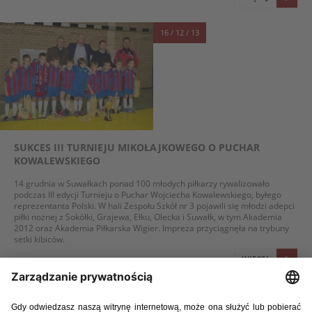
16 / 12 / 13
SUKCES III TURNIEJU MIKOŁAJKOWEGO O PUCHAR
KOWALEWSKIEGO
14 grudnia w Suwałkach ponad 100 młodych piłkarzy rywalizowało
podczas III edycji Turnieju o Puchar Wojciecha Kowalewskiego, byłego
reprezentanta Polski. W hali Zespołu Szkół nr 3 pojawili się młodzi adepci
piłki nożnej z Sokółki, Grajewa, Ełku, Olecka i Suwałk, w tym Akademia
2012 oraz Akademia Piłkarska Wigier. Impreza przyciągnęła na trybuny
setki kibiców.
WIĘCEJ
12 / 12 / 13