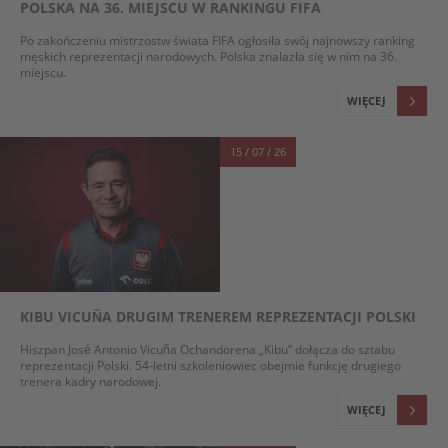
POLSKA NA 36. MIEJSCU W RANKINGU FIFA
Po zakończeniu mistrzostw świata FIFA ogłosiła swój najnowszy ranking
męskich reprezentacji narodowych. Polska znalazła się w nim na 36.
miejscu.
WIĘCEJ
15 / 07 / 26
KIBU VICUÑA DRUGIM TRENEREM REPREZENTACJI POLSKI
Hiszpan José Antonio Vicuña Ochandorena „Kibu” dołącza do sztabu
reprezentacji Polski. 54-letni szkoleniowiec obejmie funkcję drugiego
trenera kadry narodowej.
WIĘCEJ