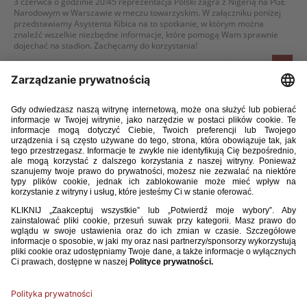
3 czerwca o godzinie 20:45 reprezentacja Polski zagra z Nigerią na PGE
Narodowym w Warszawie w meczu towarzyskim. W załączniku poniżej
przedstawiamy Asystenta Kibica na to spotkanie, w którym można
znaleźć wszelkie niezbędne informacje, które pomogą Wam sprawnie
dojechać na stadion. Zachęcamy do korzystania!
WIĘCEJ
31 / 05 / 26
NIEUDANY TEST. POLACY PRZEGRALI Z UKRAINĄ
Reprezentacja Polski przegrała 0:2 z Ukrainą w meczu towarzyskim
rozgrywanym na Tarczyński Arenie we Wrocławiu. Goście, choć nie byli
stroną dominującą, oba gole strzelili jeszcze przed przerwą. W naszej
kadrze zadebiutowało w tym spotkaniu czterech piłkarzy.
WIĘCEJ