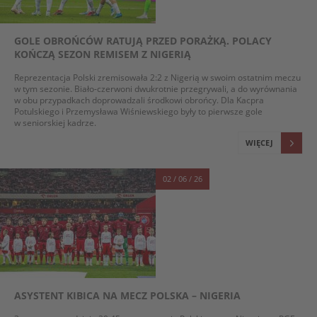
GOLE OBROŃCÓW RATUJĄ PRZED PORAŻKĄ. POLACY
KOŃCZĄ SEZON REMISEM Z NIGERIĄ
Reprezentacja Polski zremisowała 2:2 z Nigerią w swoim ostatnim meczu
w tym sezonie. Biało-czerwoni dwukrotnie przegrywali, a do wyrównania
w obu przypadkach doprowadzali środkowi obrońcy. Dla Kacpra
Potulskiego i Przemysława Wiśniewskiego były to pierwsze gole
w seniorskiej kadrze.
WIĘCEJ
02 / 06 / 26
ASYSTENT KIBICA NA MECZ POLSKA – NIGERIA