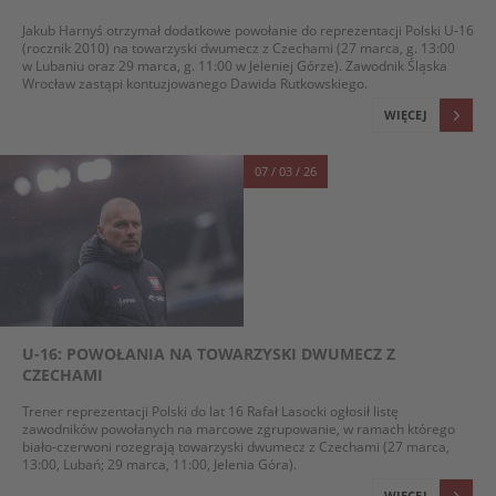
Jakub Harnyś otrzymał dodatkowe powołanie do reprezentacji Polski U-16
(rocznik 2010) na towarzyski dwumecz z Czechami (27 marca, g. 13:00
w Lubaniu oraz 29 marca, g. 11:00 w Jeleniej Górze). Zawodnik Śląska
Wrocław zastąpi kontuzjowanego Dawida Rutkowskiego.
WIĘCEJ
07 / 03 / 26
U-16: POWOŁANIA NA TOWARZYSKI DWUMECZ Z
CZECHAMI
Trener reprezentacji Polski do lat 16 Rafał Lasocki ogłosił listę
zawodników powołanych na marcowe zgrupowanie, w ramach którego
biało-czerwoni rozegrają towarzyski dwumecz z Czechami (27 marca,
13:00, Lubań; 29 marca, 11:00, Jelenia Góra).
WIĘCEJ