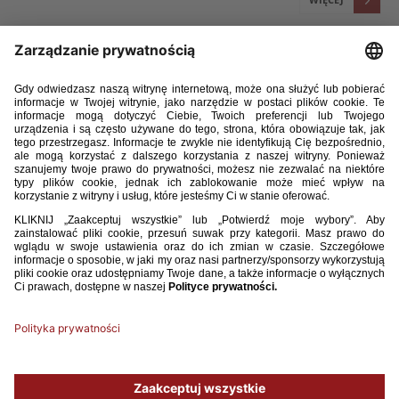
13 / 02 / 26
[U-16] DODATKOWE POWOŁANIA NA ZGRUPOWANIE
SELEKCYJNE
Tomasz Jakubowski (Jaguar Gdańsk), Jarosław Kuc (Legia Warszawa) oraz
Jakub Wiśniewski (GKS Bełchatów) zostali powołani na zgrupowanie
selekcyjne reprezentacji Polski U-16 (rocznik 2010), które w dniach 17-19
lutego odbędzie się w Pruszkowie. Zastąpią oni kontuzjowanych Pawła
Doroszczyka, Alexandra Schroedera i Krzysztofa Narożnego.
WIĘCEJ
1
2
3
4
5
6
7
8
9
...
50