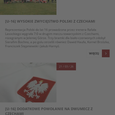
[U-16] WYSOKIE ZWYCIĘSTWO POLSKI Z CZECHAMI
Reprezentacja Polski do lat 16 prowadzona przez trenera Rafała
Lasockiego wygrała 7:0 w drugim meczu towarzyskim z Czechami,
rozegranym w Jeleniej Górze. Trzy bramki dla biało-czerwonych zdobył
Sierafim Bochno, a po golu strzelili również Dawid Haufa, Kornel Brzózka,
Franciszek Stępniewski i Jakub Harnyś.
WIĘCEJ
21 / 03 / 26
[U-16] DODATKOWE POWOŁANIE NA DWUMECZ Z
CZECHAMI