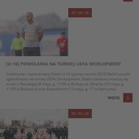
20 / 04 / 26
[U-16] POWOŁANIA NA TURNIEJ UEFA DEVELOPMENT
Selekcjoner reprezentacji Polski U-16 (górny rocznik 2010) Rafał Lasocki
ogłosił kadrę na turniej UEFA Development. Biało-czerwoni zmierzą się
w nim z Norwegią (8 maja, g. 11:00 w Biskupcu), Ukrainą (10 maja, g.
11:00 w Biskupcu) oraz Ekwadorem (13 maja, g. 11 w Kętrzynie).
WIĘCEJ
29 / 03 / 26