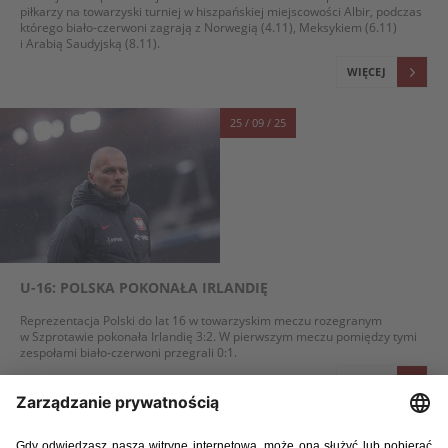
piłkarzy na towarzyski turniej w hiszpańskiej miejscowości Albir, podczas
którego biało-czerwoni zagrają z Norwegią (4.11), Meksykiem (6.11)
i Arabią Saudyjską (8.11).
WIĘCEJ
25 / 09 / 25
U-16: POLSKA POKONAŁA IRLANDIĘ
Reprezentacja Polski do lat 16 w towarzyskim meczu rozegranym
w Szprotawie pokonała Irlandię 3:2. W pierwszym meczu pomiędzy tymi
zespołami biało-czerwoni przegrali 0:1.
WIĘCEJ
22 / 09 / 25