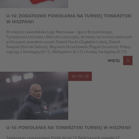
U-16: DODATKOWE POWOŁANIA NA TURNIEJ TOWARZYSKI
W HISZPANII
W miejsce zawodników Legii Warszawa – Igora Brzezińskiego,
Tymoteusza Leśniaka i Marcela Laszczyka, do kadry na turniej towarzyski
w Hiszpanii powołani zostali: Dawid Haufa (Zagłębie Lubin), Dawid
Świątek (Górnik Zabrze), Wojciech Orzechowski (Pogoń Szczecin). Polacy
zagrają z Norwegią (4.11), Meksykiem (6.11) i Arabią Saudyjską (8.11).
WIĘCEJ
16 / 10 / 25
U-16: POWOŁANIA NA TOWARZYSKI TURNIEJ W HISZPANII
Selekcjoner reprezentacji Polski do lat 16 Rafał Lasocki powołał 22