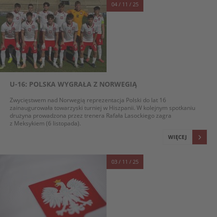
04 / 11 / 25
U-16: POLSKA WYGRAŁA Z NORWEGIĄ
Zwycięstwem nad Norwegią reprezentacja Polski do lat 16
zainaugurowała towarzyski turniej w Hiszpanii. W kolejnym spotkaniu
drużyna prowadzona przez trenera Rafała Lasockiego zagra
z Meksykiem (6 listopada).
WIĘCEJ
03 / 11 / 25