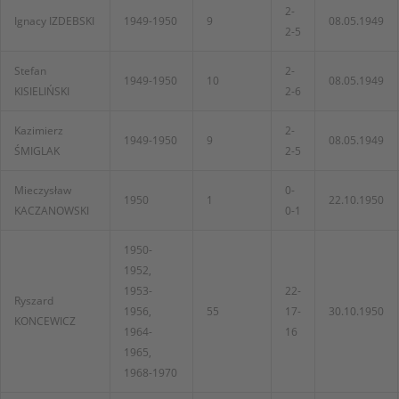
2-
Ignacy IZDEBSKI
1949-1950
9
08.05.1949
2-5
Stefan
2-
1949-1950
10
08.05.1949
KISIELIŃSKI
2-6
Kazimierz
2-
1949-1950
9
08.05.1949
ŚMIGLAK
2-5
Mieczysław
0-
1950
1
22.10.1950
KACZANOWSKI
0-1
1950-
1952,
1953-
22-
Ryszard
1956,
55
17-
30.10.1950
KONCEWICZ
1964-
16
1965,
1968-1970