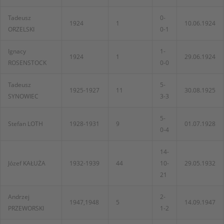
Tadeusz
0-
1924
1
10.06.1924
ORZELSKI
0-1
Ignacy
1-
1924
1
29.06.1924
ROSENSTOCK
0-0
Tadeusz
5-
1925-1927
11
30.08.1925
SYNOWIEC
3-3
5-
Stefan LOTH
1928-1931
9
01.07.1928
0-4
14-
Józef KAŁUŻA
1932-1939
44
10-
29.05.1932
21
Andrzej
2-
1947,1948
5
14.09.1947
PRZEWORSKI
1-2