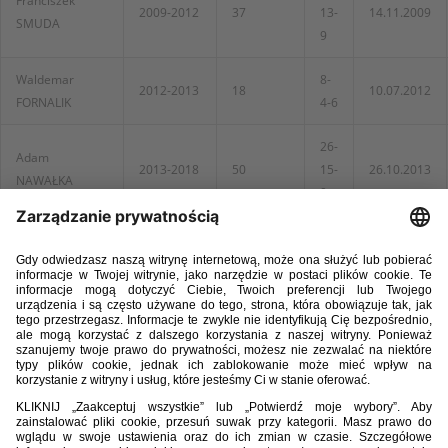
Franciszek
2009-2012
37
13-
14.11.2009
SMUDA
9
Waldemar
8-
2012-2013
18
10.07.2012
FORNALIK
4-6
26-
Adam
2013-2018
50
15-
26.10.2013
NAWAŁKA
9
12-
Jerzy BRZĘCZEK
2018-2021
24
07.09.2018
5-7
6-
Paulo SOUSA
2021-2022
15
25.03.2021
5-4
Czesław
5-
2022
13
24.03.2022
MICHNIEWICZ
3-5
Fernando
3-