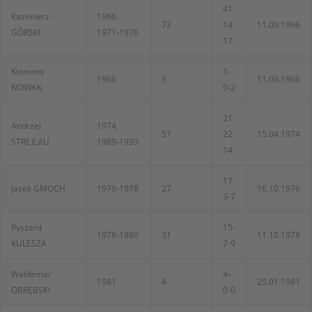
41-
Kazimierz
1966,
72
14-
11.09.1966
GÓRSKI
1971-1976
17
Klemens
1-
1966
3
11.09.1966
NOWAK
0-2
21-
Andrzej
1974,
57
22-
15.04.1974
STREJLAU
1989-1993
14
17-
Jacek GMOCH
1976-1978
27
16.10.1976
3-7
Ryszard
15-
1978-1980
31
11.10.1978
KULESZA
7-9
Waldemar
4-
1981
4
25.01.1981
OBRĘBSKI
0-0