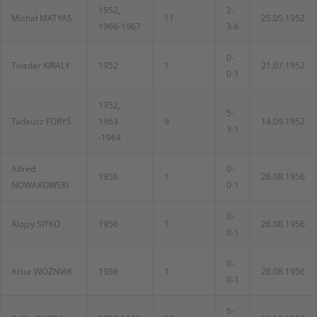
1952,
2-
Michał MATYAS
11
25.05.1952
1966-1967
3-6
0-
Tivadar KIRALY
1952
1
21.07.1952
0-1
1952,
5-
Tadeusz FORYŚ
1963
9
14.09.1952
3-1
-1964
Alfred
0-
1956
1
26.08.1956
NOWAKOWSKI
0-1
0-
Alojzy SITKO
1956
1
26.08.1956
0-1
0-
Artur WOŹNIAK
1956
1
26.08.1956
0-1
5-