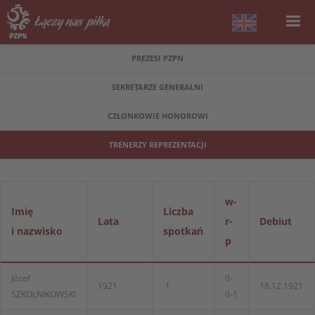
PREZESI PZPN
SEKRETARZE GENERALNI
CZŁONKOWIE HONOROWI
TRENERZY REPREZENTACJI
w-
Imię
Liczba
Lata
r-
Debiut
i nazwisko
spotkań
p
Józef
0-
1921
1
18.12.1921
SZKOLNIKOWSKI
0-1