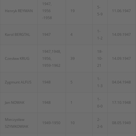
1947,
5-
Henryk REYMAN
1956
19
11.06.1947
5-9
-1958
1-
Karol BERGTAL
1947
4
14.09.1947
1-2
1947,1948,
18-
Czesław KRUG
1956,
39
10-
14.09.1947
1959-1962
21
1-
Zygmunt ALFUS
1948
5
04.04.1948
1-3
1-
Jan NOWAK
1948
1
17.10.1948
0-0
Mieczysław
2-
1949-1950
10
08.05.1949
SZYMKOWIAK
2-6