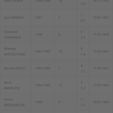
Feliks DYRDA
1956-1958
16
28.10.1956
5-6
1-
Józef ZIEMIAN
1957
3
19.05.1957
0-2
Stanisław
0-
1958
6
11.05.1958
SZYMANIAK
3-3
Wiesław
8-
1963-1965
19
15.05.1963
MOTOCZYŃSKI
7-4
4-
Wacław PEGZA
1963-1964
7
15.05.1963
2-1
Karol
4-
1964-1965
12
13.09.1964
KRAWCZYK
5-3
Antoni
1-
1966
9
30.05.1966
BRZEŻAŃCZYK
3-5