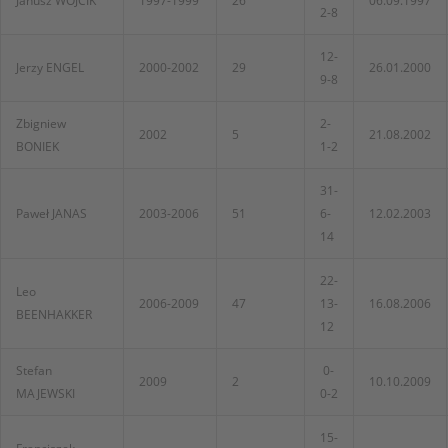
Janusz WÓJCIK
1997-1999
26
06.09.1997
2-8
12-
Jerzy ENGEL
2000-2002
29
26.01.2000
9-8
Zbigniew
2-
2002
5
21.08.2002
BONIEK
1-2
31-
Paweł JANAS
2003-2006
51
6-
12.02.2003
14
22-
Leo
2006-2009
47
13-
16.08.2006
BEENHAKKER
12
Stefan
0-
2009
2
10.10.2009
MAJEWSKI
0-2
15-