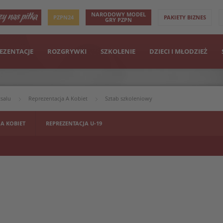
NARODOWY MODEL
PZPN24
PAKIETY BIZNES
GRY PZPN
EZENTACJE
ROZGRYWKI
SZKOLENIE
DZIECI I MŁODZIEŻ
tsalu
Reprezentacja A Kobiet
Sztab szkoleniowy
 A KOBIET
REPREZENTACJA U-19