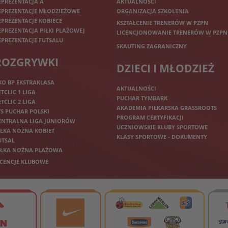
EPREZENTACJA A
AKTUALNOŚCI
EPREZENTACJE MŁODZIEŻOWE
ORGANIZACJA SZKOLENIA
EPREZENTACJE KOBIECE
KSZTAŁCENIE TRENERÓW W PZPN
EPREZENTACJA PIŁKI PLAŻOWEJ
LICENCJONOWANIE TRENERÓW W PZPN
EPREZENTACJE FUTSALU
SKAUTING ZAGRANICZNY
ROZGRYWKI
DZIECI I MŁODZIEŻ
KO BP EKSTRAKLASA
AKTUALNOŚCI
ETCLIC 1 LIGA
PUCHAR TYMBARK
ETCLIC 2 LIGA
AKADEMIA PIŁKARSKA GRASSROOTS
TS PUCHAR POLSKI
PROGRAM CERTYFIKACJI
ENTRALNA LIGA JUNIORÓW
UCZNIOWSKIE KLUBY SPORTOWE
IŁKA NOŻNA KOBIET
KLASY SPORTOWE - DOKUMENTY
UTSAL
IŁKA NOŻNA PLAŻOWA
ICENCJE KLUBOWE