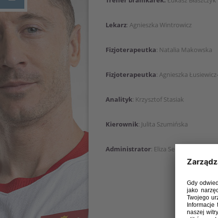
Trener bramkarek:
Łukasz Błaszczyk
Lekarz
: Agnieszka Wintrowicz
Fizjoterapeutka
: Natalia Makowska
Fizjoterapeutka
: Agnieszka Łusiewic
Analityk
: Krzysztof Stasiak
Kierownik
: Julita Szumińska
Administrator
: Eliza Seniuk