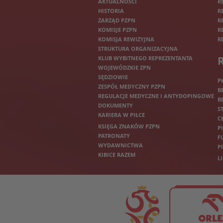
AKTUALNOŚCI
R
HISTORIA
R
ZARZĄD PZPN
R
KOMISJE PZPN
R
KOMISJA REWIZYJNA
R
STRUKTURA ORGANIZACYJNA
KLUB WYBITNEGO REPREZENTANTA
WOJEWÓDZKIE ZPN
SĘDZIOWIE
P
ZESPÓŁ MEDYCZNY PZPN
B
REGULACJE MEDYCZNE I ANTYDOPINGOWE
B
DOKUMENTY
S
KARIERA W PIŁCE
C
KSIĘGA ZNAKÓW PZPN
P
PATRONATY
F
WYDAWNICTWA
P
KIBICE RAZEM
L