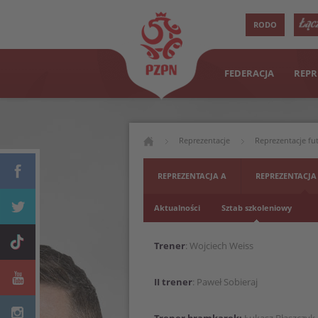
RODO
FEDERACJA
REPR
Reprezentacje
Reprezentacje fu
REPREZENTACJA A
REPREZENTACJA
Aktualności
Sztab szkoleniowy
Trener
: Wojciech Weiss
II trener
: Paweł Sobieraj