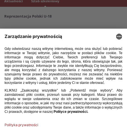
Aktualności
Sztab szkoleniowy
Reprezentacja Polski U-18
Selekcjoner:
Łukasz Surma
II trener:
Paweł Kaim
Asystent selekcjonera:
Jakub Popielarz
Analityk:
Maciej Sikorski
Trener przygotowania motorycznego:
Wojciech Grzyb
Trener bramkarzy:
Aleksander Kozioł
Lekarz:
Łukasz Kuligowski