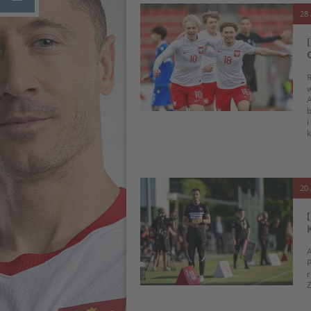
28 
R
w
A
b
i
k
20 
A
P
r
Z