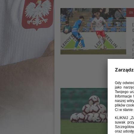
09 
S
d
(
(
f
S
g
23 
R
t
a
P