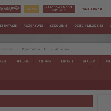
NARODOWY MODEL
PZPN24
PAKIETY BIZNES
GRY PZPN
EZENTACJE
ROZGRYWKI
SZKOLENIE
DZIECI I MŁODZIEŻ
łodzieżowe
Reprezentacja U-17
Aktualności
 U-21
REP. U-20
REP. U-19
REP. U-18
REP. U-17
REP.