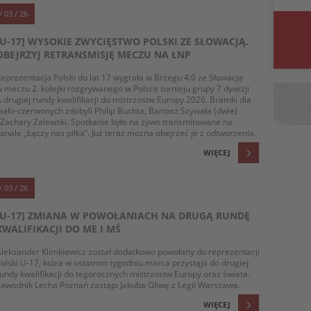
/ 03 / 26
[U-17] WYSOKIE ZWYCIĘSTWO POLSKI ZE SŁOWACJĄ.
OBEJRZYJ RETRANSMISJĘ MECZU NA ŁNP
eprezentacja Polski do lat 17 wygrała w Brzegu 4:0 ze Słowacją
 meczu 2. kolejki rozgrywanego w Polsce turnieju grupy 7 dywizji
 drugiej rundy kwalifikacji do mistrzostw Europy 2026. Bramki dla
iało-czerwonych zdobyli Philip Buchta, Bartosz Szywała (dwie)
 Zachary Zalewski. Spotkanie było na żywo transmitowane na
anale „Łączy nas piłka”. Już teraz można obejrzeć je z odtworzenia.
WIĘCEJ
/ 03 / 26
[U-17] ZMIANA W POWOŁANIACH NA DRUGĄ RUNDĘ
KWALIFIKACJI DO ME I MŚ
leksander Klimkiewicz został dodatkowo powołany do reprezentacji
olski U-17, która w ostatnim tygodniu marca przystąpi do drugiej
undy kwalifikacji do tegorocznych mistrzostw Europy oraz świata.
awodnik Lecha Poznań zastąpi Jakuba Gliwę z Legii Warszawa.
WIĘCEJ