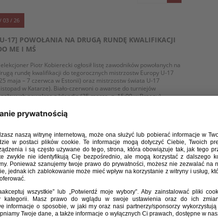
/ 03 / 26
[U-17] POWOŁANIA NA DRUGĄ RUNDĘ KWALIFIKACJI
DO ME I MŚ
elekcjoner Piotr Kobierecki ogłosił listę zawodników powołanych na
rugą rundę kwalifikacji do tegorocznych mistrzostw Europy U-17
25 maja – 7 czerwca w Estonii) oraz mistrzostw świata U-17
listopad w Katarze). Biało-czerwoni o awanse do turniejów
inałowych powalczą z Irlandią (25 marca, g. 15:00 w Brzegu),
łowacją (28 marca, g. 13:00 w Brzegu) oraz Chorwacją (31 marca,
. 16:00 w Opolu).
WIĘCEJ
/ 02 / 26
REMIS BIAŁO-CZERWONYCH ZE SZWECJĄ
eprezentacja Polski do lat 17 w trzecim meczu towarzyskiego
urnieju rozgrywanego w Hiszpanii zremisowała ze Szwecją 1:1,
 jedyną bramkę dla biało-czerwonych zdobył Kacper Cecuła.
W poprzednich spotkaniach drużyna prowadzona przez trenera
iotra Kobiereckiego wygrała z Estonią oraz Szkocją.