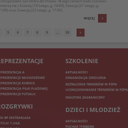
 hiszpańskim San Pedro del Pinatar. W jego ramach biało-czerwoni
mierzą się z Estonią (18 lutego, g. 14:00), Szkocją (21 lutego, g.
1:00) oraz Szwecją (23 lutego, g. 17:00).
WIĘCEJ
5
6
7
8
9
...
58
REPREZENTACJE
SZKOLENIE
EPREZENTACJA A
AKTUALNOŚCI
EPREZENTACJE MŁODZIEŻOWE
ORGANIZACJA SZKOLENIA
EPREZENTACJE KOBIECE
KSZTAŁCENIE TRENERÓW W PZPN
EPREZENTACJA PIŁKI PLAŻOWEJ
LICENCJONOWANIE TRENERÓW W PZPN
EPREZENTACJE FUTSALU
SKAUTING ZAGRANICZNY
ROZGRYWKI
DZIECI I MŁODZIEŻ
KO BP EKSTRAKLASA
AKTUALNOŚCI
ETCLIC 1 LIGA
PUCHAR TYMBARK