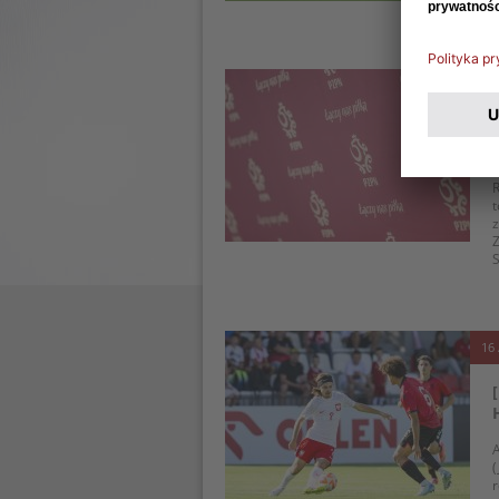
21 
R
t
z
Z
16 
A
(
r