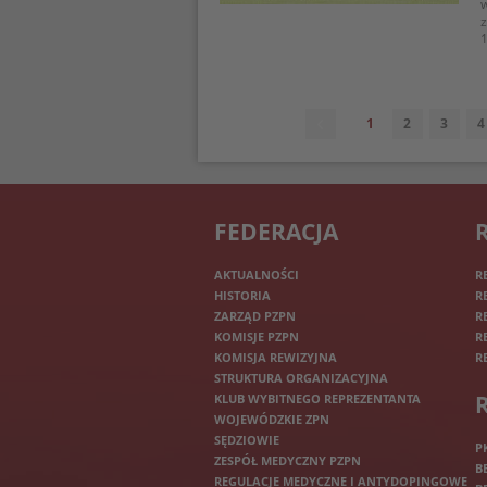
w
z
1
1
2
3
4
FEDERACJA
AKTUALNOŚCI
R
HISTORIA
R
ZARZĄD PZPN
R
KOMISJE PZPN
R
KOMISJA REWIZYJNA
R
STRUKTURA ORGANIZACYJNA
KLUB WYBITNEGO REPREZENTANTA
WOJEWÓDZKIE ZPN
SĘDZIOWIE
P
ZESPÓŁ MEDYCZNY PZPN
B
REGULACJE MEDYCZNE I ANTYDOPINGOWE