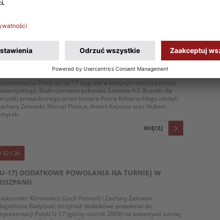
WIĘCEJ
/ 02 / 26
U-17: BIAŁO-CZERWONI Z KOLEJNYM ZWYCIĘSTWEM.
SZKOCI POKONANI
eprezentacja Polski do lat 17 wygrała w kolejnym meczu turnieju
owarzyskiego. Biało-czerwoni pokonała Szkotów 4:2. Bramki dla
espołu prowadzonego przez trenera Piotra Kobiereckiego zdobyli
achary Zalewski, Marcel Płocica, Antoni Kapusta oraz Hubert
Smyrak.
WIĘCEJ
/ 02 / 26
[U-17] DODATKOWE POWOŁANIA NA TURNIEJ W
HISZPANII
leksander Klimkiewicz (Lech Poznań) i Zachary Zalewski
Jagiellonia Białystok) otrzymali dodatkowe powołania do
eprezentacji Polski U-17 (górny rocznik 2009) na towarzyski turniej