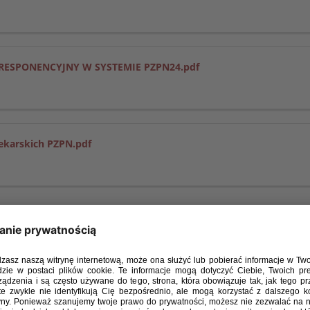
RESPONENCYJNY W SYSTEMIE PZPN24.pdf
lekarskich PZPN.pdf