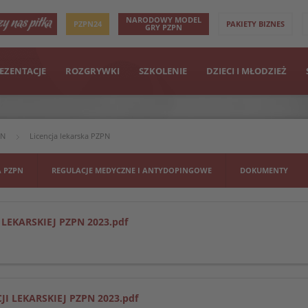
NARODOWY MODEL
PZPN24
PAKIETY BIZNES
GRY PZPN
EZENTACJE
ROZGRYWKI
SZKOLENIE
DZIECI I MŁODZIEŻ
PN
Licencja lekarska PZPN
A PZPN
REGULACJE MEDYCZNE I ANTYDOPINGOWE
DOKUMENTY
 LEKARSKIEJ PZPN 2023.pdf
JI LEKARSKIEJ PZPN 2023.pdf