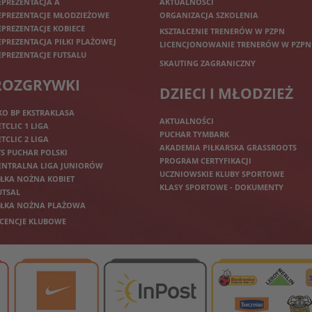
EPREZENTACJA A
AKTUALNOŚCI
EPREZENTACJE MŁODZIEŻOWE
ORGANIZACJA SZKOLENIA
EPREZENTACJE KOBIECE
KSZTAŁCENIE TRENERÓW W PZPN
EPREZENTACJA PIŁKI PLAŻOWEJ
LICENCJONOWANIE TRENERÓW W PZPN
EPREZENTACJE FUTSALU
SKAUTING ZAGRANICZNY
ROZGRYWKI
DZIECI I MŁODZIEŻ
KO BP EKSTRAKLASA
AKTUALNOŚCI
ETCLIC 1 LIGA
PUCHAR TYMBARK
ETCLIC 2 LIGA
AKADEMIA PIŁKARSKA GRASSROOTS
TS PUCHAR POLSKI
PROGRAM CERTYFIKACJI
ENTRALNA LIGA JUNIORÓW
UCZNIOWSKIE KLUBY SPORTOWE
IŁKA NOŻNA KOBIET
KLASY SPORTOWE - DOKUMENTY
UTSAL
IŁKA NOŻNA PLAŻOWA
ICENCJE KLUBOWE