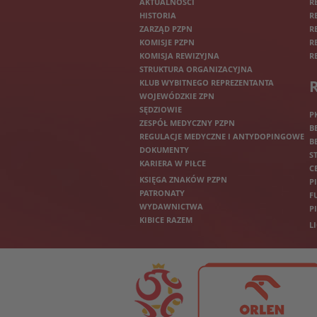
AKTUALNOŚCI
R
HISTORIA
R
ZARZĄD PZPN
R
KOMISJE PZPN
R
KOMISJA REWIZYJNA
R
STRUKTURA ORGANIZACYJNA
KLUB WYBITNEGO REPREZENTANTA
WOJEWÓDZKIE ZPN
SĘDZIOWIE
P
ZESPÓŁ MEDYCZNY PZPN
B
REGULACJE MEDYCZNE I ANTYDOPINGOWE
B
DOKUMENTY
S
KARIERA W PIŁCE
C
KSIĘGA ZNAKÓW PZPN
P
PATRONATY
F
WYDAWNICTWA
P
KIBICE RAZEM
L