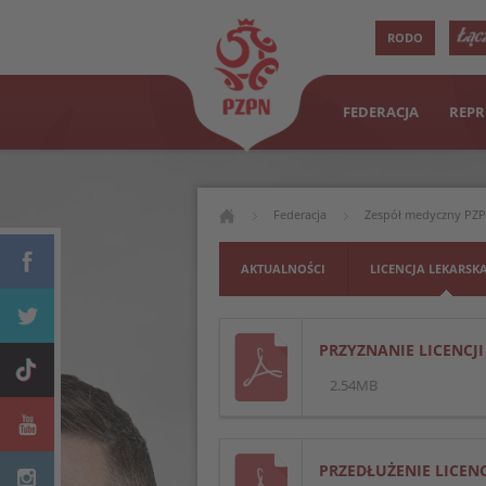
RODO
FEDERACJA
REPR
Federacja
Zespół medyczny PZ
AKTUALNOŚCI
LICENCJA LEKARSK
PRZYZNANIE LICENCJI
2.54MB
PRZEDŁUŻENIE LICENC