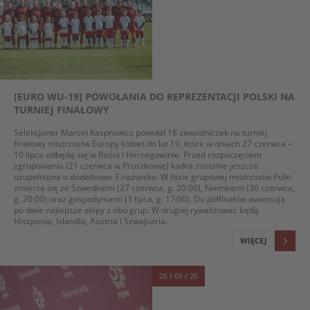
[EURO WU-19] POWOŁANIA DO REPREZENTACJI POLSKI NA
TURNIEJ FINAŁOWY
Selekcjoner Marcin Kasprowicz powołał 18 zawodniczek na turniej
finałowy mistrzostw Europy kobiet do lat 19, które w dniach 27 czerwca –
10 lipca odbędą się w Bośni i Hercegowinie. Przed rozpoczęciem
zgrupowania (21 czerwca w Pruszkowie) kadra zostanie jeszcze
uzupełniona o dodatkowe 3 nazwiska. W fazie grupowej mistrzostw Polki
zmierzą się ze Szwedkami (27 czerwca, g. 20:00), Niemkami (30 czerwca,
g. 20:00) oraz gospodyniami (3 lipca, g. 17:00). Do półfinałów awansują
po dwie najlepsze ekipy z obu grup. W drugiej rywalizować będą
Hiszpania, Islandia, Austria i Szwajcaria.
WIĘCEJ
26 / 05 / 26