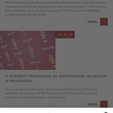
Trener Marcin Kasprowicz przedstawił listę powołanych zawodniczek do
reprezentacji Polski na zgrupowanie oraz towarzyski mecz z Meksykiem,
który odbędzie się 9 czerwca o godzinie 13:00 na Stadionie Miejskim
w miejscowości Bielsko-Biała.
WIĘCEJ
08 / 05 / 26
U-19 KOBIET: POWOŁANIA NA ZGRUPOWANIE SELEKCYJNE
W PRUSZKOWIE
Na zgrupowanie selekcyjne reprezentacji Polski kobiet U-19, które
odbędzie się w dniach od 26.05.2026 do 29.05.2026 w Pruszkowie
powołane zostały następujące zawodniczki:
WIĘCEJ