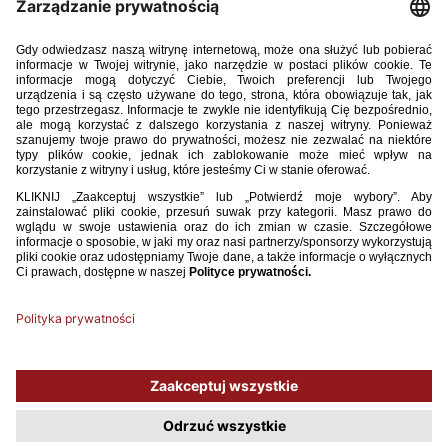
22 / 04 / 26
[WU-19] POLKI POZNAŁY RYWALKI W FINAŁACH
MISTRZOSTW EUROPY
W środę w Sarajewie odbyło się losowanie grup turnieju finałowego
mistrzostw Europy kobiet do lat 19. Reprezentacja Polski, prowadzona
przez Marcina Kasprowicza, trafiła do grupy A, a jej rywalami będą
drużyny z Bośni i Hercegowiny, Szwecji i Niemiec.
WIĘCEJ
1
2
3
4
5
6
7
8
9
...
32
Używamy plików cookies, aby ułatwić Ci korzystanie z naszego serwisu
oraz do celów statystycznych. Jeśli nie blokujesz tych plików, to zgadzasz
się na ich użycie oraz zapisanie w pamięci urządzenia. Pamiętaj, że