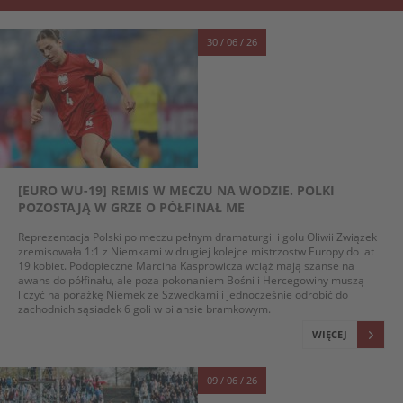
30 / 06 / 26
[EURO WU-19] REMIS W MECZU NA WODZIE. POLKI
POZOSTAJĄ W GRZE O PÓŁFINAŁ ME
Reprezentacja Polski po meczu pełnym dramaturgii i golu Oliwii Związek
zremisowała 1:1 z Niemkami w drugiej kolejce mistrzostw Europy do lat
19 kobiet. Podopieczne Marcina Kasprowicza wciąż mają szanse na
awans do półfinału, ale poza pokonaniem Bośni i Hercegowiny muszą
liczyć na porażkę Niemek ze Szwedkami i jednocześnie odrobić do
zachodnich sąsiadek 6 goli w bilansie bramkowym.
WIĘCEJ
09 / 06 / 26