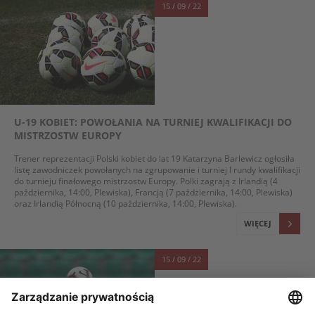
15 / 09 / 22
U-19 KOBIET: POWOŁANIA NA TURNIEJ KWALIFIKACJI DO
MISTRZOSTW EUROPY
Trener reprezentacji Polski kobiet do lat 19 Katarzyna Barlewicz ogłosiła
listę zawodniczek powołanych na zgrupowanie i turniej I rundy kwalifikacji
do turnieju finałowego mistrzostw Europy. Polki zagrają z Irlandią (4
października, 14:00, Plewiska), Francją (7 października, 14:00, Plewiska)
oraz Irlandią Północną (10 października, 14:00, Plewiska).
WIĘCEJ
15 / 09 / 22