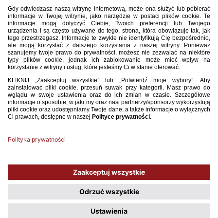
U-19 KOBIET: POWOŁANIA NA TURNIEJ KWALIFIKACYJNY
UEFA EUROPEAN WOMEN’S UNDER-19 CHAMPIONSHIP
Na zgrupowanie reprezentacji Polski U-19 kobiet, które odbędzie się
w dniach od 29.09.2022 r. do 10.10.2022 w Poznaniu oraz turniej
kwalifikacyjny UEFA European Women’s Under-19 Championship (Round
1, League A) w dniach od 04.10.2022 r. do 10.10.2022 r., w ramach
którego rozegrane zostaną mecze: 04.10.22 z reprezentacją Irlandii
(godz. 14:00, Plewiska), 07.10.22 z reprezentacją Francji (godz. 14:00,
Plewiska) oraz 10.10.22 z reprezentacją Irlandii Północnej (godz. 14:00.
Plewiska) powołane zostały następujące zawodniczki:
WIĘCEJ
1
2
3
4
5
6
7
8
9
10
11
12
13
14
...
32
Używamy plików cookies, aby ułatwić Ci korzystanie z naszego serwisu
oraz do celów statystycznych. Jeśli nie blokujesz tych plików, to zgadzasz
się na ich użycie oraz zapisanie w pamięci urządzenia. Pamiętaj, że
możesz samodzielnie zarządzać cookies, zmieniając ustawienia
przeglądarki.
Polityka plików Cookies.