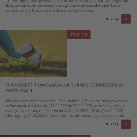
Trener reprezentacji Polski kobiet do lat 19 Katarzyna Barlewicz ogłosiła
listę zawodniczek powołanych na zgrupowanie konsultacyjne, które
odbędzie się w Pruszkowie w dniach 20-23 czerwca.
WIĘCEJ
27 / 01 / 23
U-19 KOBIET: POWOŁANIA NA TURNIEJ TOWARZYSKI W
PORTUGALII
Na zgrupowanie reprezentacji Polski kobiet U-19 oraz turniej towarzyski
w Portugalii w dniach od 14.02.2023 do 22.02.2023, w ramach którego
rozegrane zostaną mecze z Islandią (15.02.2023), Walią (18.02.2023)
i Portugalią (21.02.2023), powołane zostały następujące zawodniczki:
WIĘCEJ