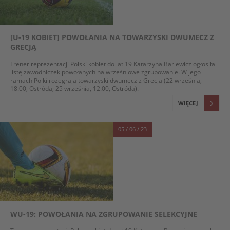
[U-19 KOBIET] POWOŁANIA NA TOWARZYSKI DWUMECZ Z
GRECJĄ
Trener reprezentacji Polski kobiet do lat 19 Katarzyna Barlewicz ogłosiła
listę zawodniczek powołanych na wrześniowe zgrupowanie. W jego
ramach Polki rozegrają towarzyski dwumecz z Grecją (22 września,
18:00, Ostróda; 25 września, 12:00, Ostróda).
WIĘCEJ
05 / 06 / 23
WU-19: POWOŁANIA NA ZGRUPOWANIE SELEKCYJNE