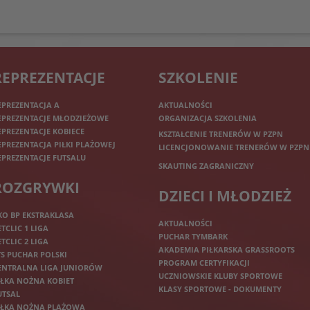
REPREZENTACJE
SZKOLENIE
EPREZENTACJA A
AKTUALNOŚCI
EPREZENTACJE MŁODZIEŻOWE
ORGANIZACJA SZKOLENIA
EPREZENTACJE KOBIECE
KSZTAŁCENIE TRENERÓW W PZPN
EPREZENTACJA PIŁKI PLAŻOWEJ
LICENCJONOWANIE TRENERÓW W PZPN
EPREZENTACJE FUTSALU
SKAUTING ZAGRANICZNY
ROZGRYWKI
DZIECI I MŁODZIEŻ
KO BP EKSTRAKLASA
AKTUALNOŚCI
ETCLIC 1 LIGA
PUCHAR TYMBARK
ETCLIC 2 LIGA
AKADEMIA PIŁKARSKA GRASSROOTS
TS PUCHAR POLSKI
PROGRAM CERTYFIKACJI
ENTRALNA LIGA JUNIORÓW
UCZNIOWSKIE KLUBY SPORTOWE
IŁKA NOŻNA KOBIET
KLASY SPORTOWE - DOKUMENTY
UTSAL
IŁKA NOŻNA PLAŻOWA