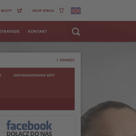
BILETY
SKLEP KIBICA
STRATEGIE
KONTAKT
Strona WWW
>
Klub
POWRÓT
Zawodnik
5
DOFINANSOWANIE MSIT