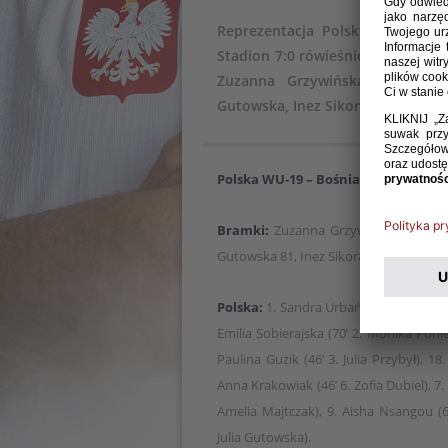
Reprezentacja Polski kobiet do
Stadion 7:0 rówieśniczki z Bośni
Zuzanna Grzywińska, Oliwia Z
Gutowska, Inez Sikora i Amelia Ma
Polska WU-19 – Bośnia i Hercegowina
Bramki:
Zuzanna Grzywińska 3, Oliwi
Gutowska 81, Inez Sikora 82, Amelia Ma
Polska:
1. Sandra Urbańczyk (82’ 12. Zu
Emilia Sobierajska (70’ 2. Monika Ponied
Paulina Guzik (46’ 3. Julia Przybył), 1
Anna Krakowiak (46’ 6. Zofia Dubiel), 7. 
Amelia Majtczak), 9. Aisha Nsangou (6
Julia Gutowska).