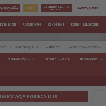
NARODOWY MODEL
PZPN24
PAKIETY BIZNES
GRY PZPN
EZENTACJE
ROZGRYWKI
SZKOLENIE
DZIECI I MŁODZIEŻ
biece
Reprezentacja U-19
Aktualności
Wysokie zwycięstwo Polek
REPREZENTACJA U-19
REPREZENTACJA U-17
REPREZENTACJA U-1
REZENTACJA KOBIECA U-19