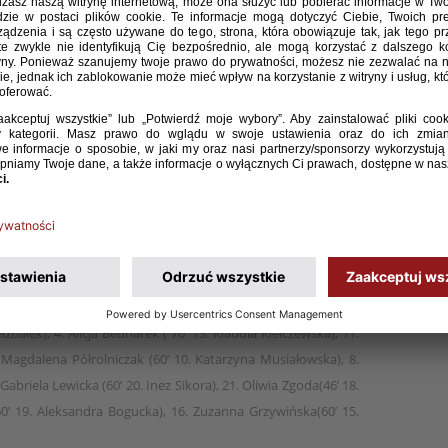
 lat 19 pokonała w towarzyskim meczu na Bilecia
 i Hercegowiny. Bramki dla biało-czerwonych zdobyły:
goda, Aisha Nsangou, Aleksandra Bogucka, Julia
jtczak.
 WU-19 7:0 (3:0)
a Zgoda 7, Aisha Nsangou 45, Aleksandra Bogucka 80, Julia
jtczak 83
zanna Błaszczyk), 14. Jagoda Cyraniak (23. Emilia Walczak), 5.
ziałek), 4. Alicja Bednarek ( 70’ 13. Klaudia Kiełczewska), 11.
8. Magdalena Półrolniczak (60’ 10. Katarzyna Musiałowska), 8.
Gabriela Lewicka (60’ 20. Inez Sikora), 21. Oliwia Zgoda(46’ 18.
0’ 19. Aleksandra Bogucka), 16. Zuzanna Grzywińska(60’ 15.