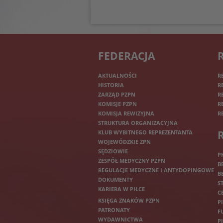
FEDERACJA
AKTUALNOŚCI
R
HISTORIA
R
ZARZĄD PZPN
R
KOMISJE PZPN
R
KOMISJA REWIZYJNA
R
STRUKTURA ORGANIZACYJNA
KLUB WYBITNEGO REPREZENTANTA
WOJEWÓDZKIE ZPN
SĘDZIOWIE
P
ZESPÓŁ MEDYCZNY PZPN
B
REGULACJE MEDYCZNE I ANTYDOPINGOWE
B
DOKUMENTY
S
KARIERA W PIŁCE
C
KSIĘGA ZNAKÓW PZPN
P
PATRONATY
F
WYDAWNICTWA
P