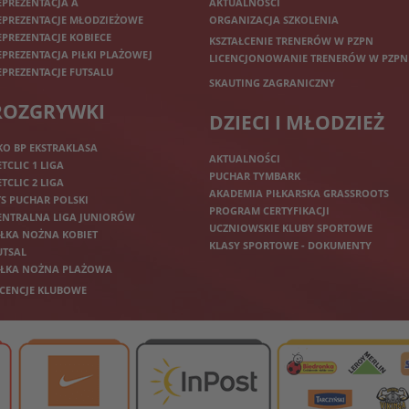
EPREZENTACJA A
AKTUALNOŚCI
EPREZENTACJE MŁODZIEŻOWE
ORGANIZACJA SZKOLENIA
EPREZENTACJE KOBIECE
KSZTAŁCENIE TRENERÓW W PZPN
EPREZENTACJA PIŁKI PLAŻOWEJ
LICENCJONOWANIE TRENERÓW W PZPN
EPREZENTACJE FUTSALU
SKAUTING ZAGRANICZNY
ROZGRYWKI
DZIECI I MŁODZIEŻ
KO BP EKSTRAKLASA
AKTUALNOŚCI
ETCLIC 1 LIGA
PUCHAR TYMBARK
ETCLIC 2 LIGA
AKADEMIA PIŁKARSKA GRASSROOTS
TS PUCHAR POLSKI
PROGRAM CERTYFIKACJI
ENTRALNA LIGA JUNIORÓW
UCZNIOWSKIE KLUBY SPORTOWE
IŁKA NOŻNA KOBIET
KLASY SPORTOWE - DOKUMENTY
UTSAL
IŁKA NOŻNA PLAŻOWA
ICENCJE KLUBOWE