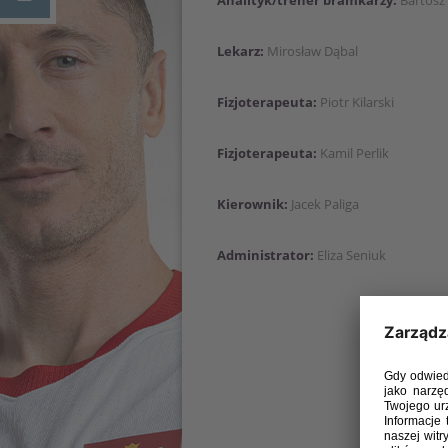
Analityk/trener bramkarzy:
Bartosz
Lekarz:
Mirosław Dąbal
Fizjoterapeuta:
Piotr Kilarski
Fizjoterapeuta:
Kamil Perlik
Kierownik:
Jacek Paliga
Administrator:
Eliza Seniuk