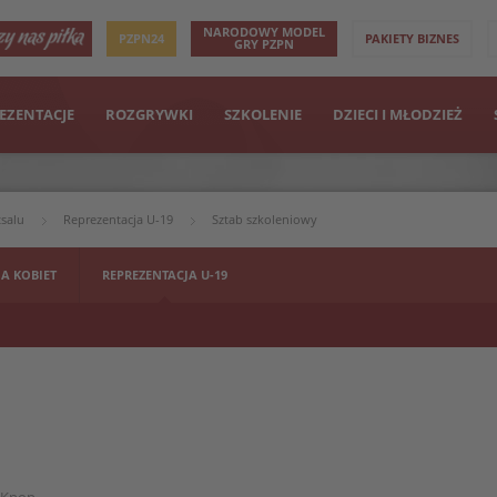
NARODOWY MODEL
PZPN24
PAKIETY BIZNES
GRY PZPN
EZENTACJE
ROZGRYWKI
SZKOLENIE
DZIECI I MŁODZIEŻ
tsalu
Reprezentacja U-19
Sztab szkoleniowy
 A KOBIET
REPREZENTACJA U-19