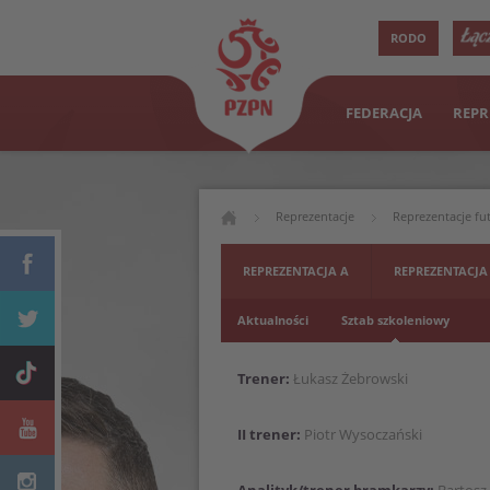
RODO
FEDERACJA
REPR
Reprezentacje
Reprezentacje fu
REPREZENTACJA A
REPREZENTACJA
Aktualności
Sztab szkoleniowy
Trener:
Łukasz Żebrowski
II trener:
Piotr Wysoczański