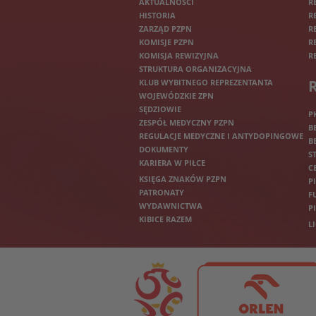
AKTUALNOŚCI
R
HISTORIA
R
ZARZĄD PZPN
R
KOMISJE PZPN
R
KOMISJA REWIZYJNA
R
STRUKTURA ORGANIZACYJNA
KLUB WYBITNEGO REPREZENTANTA
WOJEWÓDZKIE ZPN
SĘDZIOWIE
P
ZESPÓŁ MEDYCZNY PZPN
B
REGULACJE MEDYCZNE I ANTYDOPINGOWE
B
DOKUMENTY
S
KARIERA W PIŁCE
C
KSIĘGA ZNAKÓW PZPN
P
PATRONATY
F
WYDAWNICTWA
P
KIBICE RAZEM
L