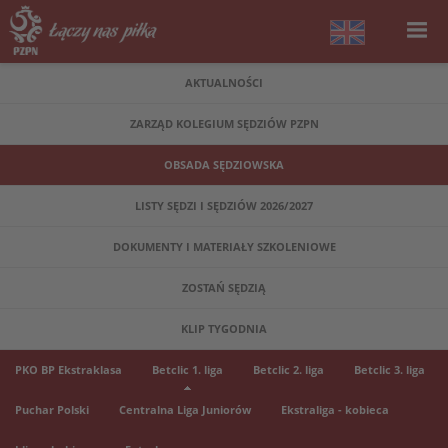
AKTUALNOŚCI
ZARZĄD KOLEGIUM SĘDZIÓW PZPN
OBSADA SĘDZIOWSKA
LISTY SĘDZI I SĘDZIÓW 2026/2027
DOKUMENTY I MATERIAŁY SZKOLENIOWE
ZOSTAŃ SĘDZIĄ
KLIP TYGODNIA
PKO BP Ekstraklasa
Betclic 1. liga
Betclic 2. liga
Betclic 3. liga
Puchar Polski
Centralna Liga Juniorów
Ekstraliga - kobieca