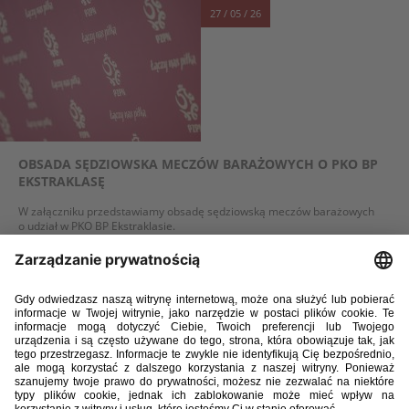
27 / 05 / 26
OBSADA SĘDZIOWSKA MECZÓW BARAŻOWYCH O PKO BP
EKSTRAKLASĘ
W załączniku przedstawiamy obsadę sędziowską meczów barażowych
o udział w PKO BP Ekstraklasie.
WIĘCEJ
21 / 05 / 26