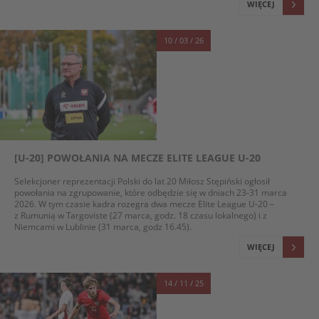
WIĘCEJ
10 / 03 / 26
[U-20] POWOŁANIA NA MECZE ELITE LEAGUE U-20
Selekcjoner reprezentacji Polski do lat 20 Miłosz Stępiński ogłosił
powołania na zgrupowanie, które odbędzie się w dniach 23-31 marca
2026. W tym czasie kadra rozegra dwa mecze Elite League U-20 –
z Rumunią w Targoviste (27 marca, godz. 18 czasu lokalnego) i z
Niemcami w Lublinie (31 marca, godz 16.45).
WIĘCEJ
14 / 11 / 25