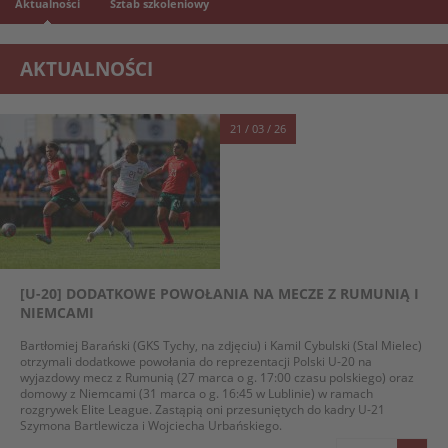
Aktualności
Sztab szkoleniowy
AKTUALNOŚCI
21 / 03 / 26
[U-20] DODATKOWE POWOŁANIA NA MECZE Z RUMUNIĄ I
NIEMCAMI
Bartłomiej Barański (GKS Tychy, na zdjęciu) i Kamil Cybulski (Stal Mielec)
otrzymali dodatkowe powołania do reprezentacji Polski U-20 na
wyjazdowy mecz z Rumunią (27 marca o g. 17:00 czasu polskiego) oraz
domowy z Niemcami (31 marca o g. 16:45 w Lublinie) w ramach
rozgrywek Elite League. Zastąpią oni przesuniętych do kadry U-21
Szymona Bartlewicza i Wojciecha Urbańskiego.