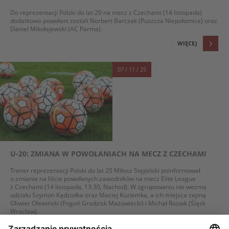
Do reprezentacji Polski do lat 20 na mecz z Czechami (14 listopada)
dodatkowo powołani zostali Norbert Barczak (Puszcza Niepołomice) oraz
Daniel Mikołajewski (AC Parma).
WIĘCEJ
07 / 11 / 25
U-20: ZMIANA W POWOŁANIACH NA MECZ Z CZECHAMI
Trener reprezentacji Polski do lat 20 Miłosz Stępiński poinformował
o zmianie na liście powołanych zawodników na mecz Elite League
z Czechami (14 listopada, 13:30, Nachod). W zgrupowaniu nie wezmą
udziału Szymon Kądziołka oraz Maciej Kuziemka, a ich miejsca zajmą
Oliwier Olewiński (Pogoń Grodzisk Mazowiecki) i Michał Rosiak (Śląsk
Wrocław).
WIĘCEJ