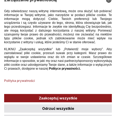
29 / 10 / 25
U-20: POWOŁANIA NA MECZ Z CZECHAMI
Na zgrupowanie reprezentacji Polski U20 oraz mecz w ramach Elite
League U20 z reprezentacją Czech (14.11.2025, godz. 13:30), do kadry
powołani zostali następujący zawodnicy:
WIĘCEJ
1
2
3
4
5
6
7
8
9
...
41
Używamy plików cookies, aby ułatwić Ci korzystanie z naszego serwisu
oraz do celów statystycznych. Jeśli nie blokujesz tych plików, to zgadzasz
się na ich użycie oraz zapisanie w pamięci urządzenia. Pamiętaj, że
możesz samodzielnie zarządzać cookies, zmieniając ustawienia