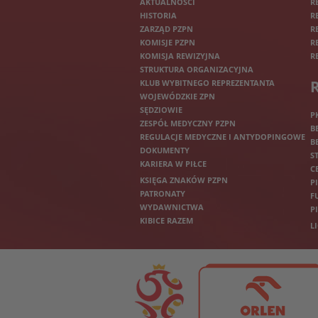
AKTUALNOŚCI
R
HISTORIA
R
ZARZĄD PZPN
R
KOMISJE PZPN
R
KOMISJA REWIZYJNA
R
STRUKTURA ORGANIZACYJNA
KLUB WYBITNEGO REPREZENTANTA
WOJEWÓDZKIE ZPN
SĘDZIOWIE
P
ZESPÓŁ MEDYCZNY PZPN
B
REGULACJE MEDYCZNE I ANTYDOPINGOWE
B
DOKUMENTY
S
KARIERA W PIŁCE
C
KSIĘGA ZNAKÓW PZPN
P
PATRONATY
F
WYDAWNICTWA
P
KIBICE RAZEM
L