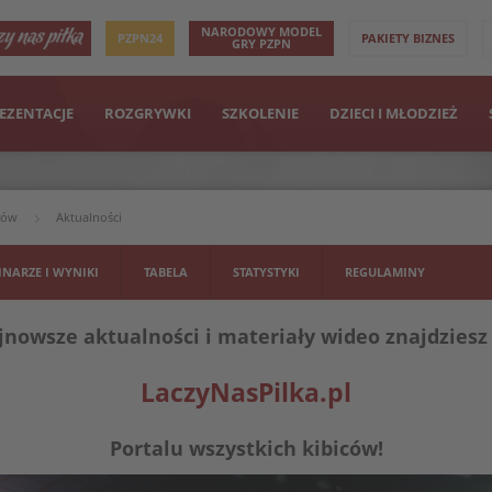
NARODOWY MODEL
PZPN24
PAKIETY BIZNES
GRY PZPN
EZENTACJE
ROZGRYWKI
SZKOLENIE
DZIECI I MŁODZIEŻ
rów
Aktualności
INARZE I WYNIKI
TABELA
STATYSTYKI
REGULAMINY
nowsze aktualności i materiały wideo znajdziesz
LaczyNasPilka.pl
Portalu wszystkich kibiców!