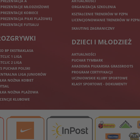
EPREZENTACJA A
AKTUALNOŚCI
EPREZENTACJE MŁODZIEŻOWE
ORGANIZACJA SZKOLENIA
EPREZENTACJE KOBIECE
KSZTAŁCENIE TRENERÓW W PZPN
EPREZENTACJA PIŁKI PLAŻOWEJ
LICENCJONOWANIE TRENERÓW W PZPN
EPREZENTACJE FUTSALU
SKAUTING ZAGRANICZNY
ROZGRYWKI
DZIECI I MŁODZIEŻ
KO BP EKSTRAKLASA
AKTUALNOŚCI
ETCLIC 1 LIGA
PUCHAR TYMBARK
ETCLIC 2 LIGA
AKADEMIA PIŁKARSKA GRASSROOTS
TS PUCHAR POLSKI
PROGRAM CERTYFIKACJI
ENTRALNA LIGA JUNIORÓW
UCZNIOWSKIE KLUBY SPORTOWE
IŁKA NOŻNA KOBIET
KLASY SPORTOWE - DOKUMENTY
UTSAL
IŁKA NOŻNA PLAŻOWA
ICENCJE KLUBOWE