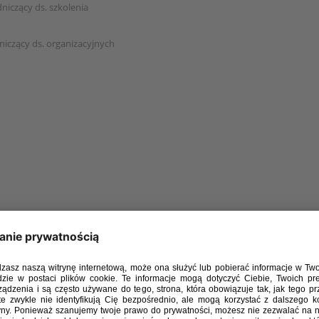
iczący ds. szkolenia
iczący ds. organizacyjnych