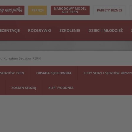
NARODOWY MODEL
PZPN24
PAKIETY BIZNES
GRY PZPN
EZENTACJE
ROZGRYWKI
SZKOLENIE
DZIECI I MŁODZIEŻ
ąd Kolegium Sędziów PZPN
 SĘDZIÓW PZPN
OBSADA SĘDZIOWSKA
LISTY SĘDZI I SĘDZIÓW 2026/2
ZOSTAŃ SĘDZIĄ
KLIP TYGODNIA