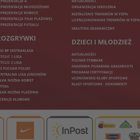
EPREZENTACJA A
AKTUALNOŚCI
EPREZENTACJE MŁODZIEŻOWE
ORGANIZACJA SZKOLENIA
EPREZENTACJE KOBIECE
KSZTAŁCENIE TRENERÓW W PZPN
EPREZENTACJA PIŁKI PLAŻOWEJ
LICENCJONOWANIE TRENERÓW W PZPN
EPREZENTACJE FUTSALU
SKAUTING ZAGRANICZNY
ROZGRYWKI
DZIECI I MŁODZIEŻ
KO BP EKSTRAKLASA
AKTUALNOŚCI
ETCLIC 1 LIGA
PUCHAR TYMBARK
ETCLIC 2 LIGA
AKADEMIA PIŁKARSKA GRASSROOTS
TS PUCHAR POLSKI
PROGRAM CERTYFIKACJI
ENTRALNA LIGA JUNIORÓW
UCZNIOWSKIE KLUBY SPORTOWE
IŁKA NOŻNA KOBIET
KLASY SPORTOWE - DOKUMENTY
UTSAL
IŁKA NOŻNA PLAŻOWA
ICENCJE KLUBOWE