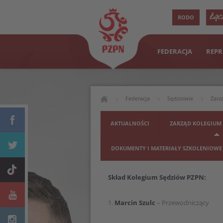
RODO
FEDERACJA
REPR
Federacja
Sędziowie
Zarz
AKTUALNOŚCI
ZARZĄD KOLEGIUM
DOKUMENTY I MATERIAŁY SZKOLENIOWE
Skład Kolegium Sędziów PZPN:
1.
Marcin Szulc
– Przewodniczący