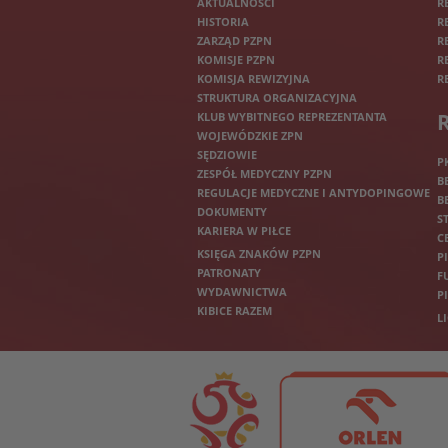
AKTUALNOŚCI
R
HISTORIA
R
ZARZĄD PZPN
R
KOMISJE PZPN
R
KOMISJA REWIZYJNA
R
STRUKTURA ORGANIZACYJNA
KLUB WYBITNEGO REPREZENTANTA
WOJEWÓDZKIE ZPN
SĘDZIOWIE
P
ZESPÓŁ MEDYCZNY PZPN
B
REGULACJE MEDYCZNE I ANTYDOPINGOWE
B
DOKUMENTY
S
KARIERA W PIŁCE
C
KSIĘGA ZNAKÓW PZPN
P
PATRONATY
F
WYDAWNICTWA
P
KIBICE RAZEM
L