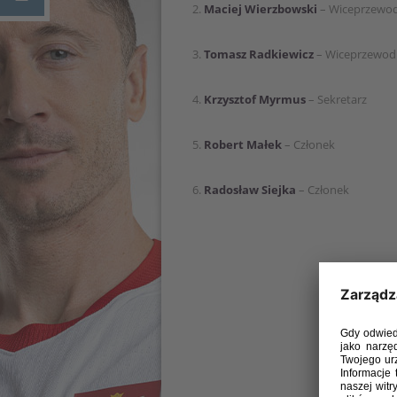
2.
Maciej Wierzbowski
– Wiceprzewodn
3.
Tomasz Radkiewicz
– Wiceprzewodn
4.
Krzysztof Myrmus
– Sekretarz
5.
Robert Małek
– Członek
6.
Radosław Siejka
– Członek