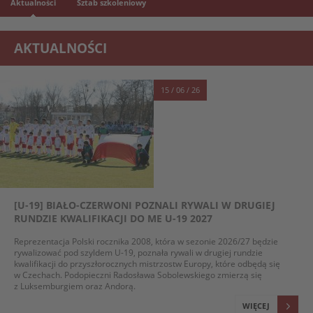
Aktualności
Sztab szkoleniowy
AKTUALNOŚCI
15 / 06 / 26
[U-19] BIAŁO-CZERWONI POZNALI RYWALI W DRUGIEJ
RUNDZIE KWALIFIKACJI DO ME U-19 2027
Reprezentacja Polski rocznika 2008, która w sezonie 2026/27 będzie
rywalizować pod szyldem U-19, poznała rywali w drugiej rundzie
kwalifikacji do przyszłorocznych mistrzostw Europy, które odbędą się
w Czechach. Podopieczni Radosława Sobolewskiego zmierzą się
z Luksemburgiem oraz Andorą.
WIĘCEJ