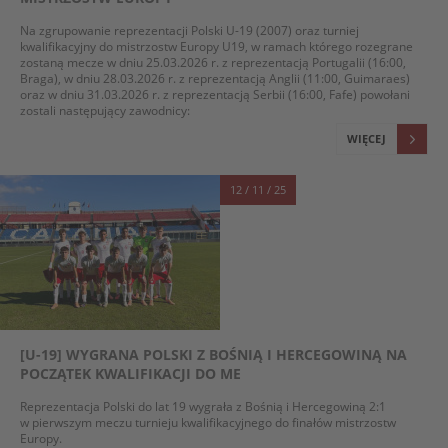
Na zgrupowanie reprezentacji Polski U-19 (2007) oraz turniej
kwalifikacyjny do mistrzostw Europy U19, w ramach którego rozegrane
zostaną mecze w dniu 25.03.2026 r. z reprezentacją Portugalii (16:00,
Braga), w dniu 28.03.2026 r. z reprezentacją Anglii (11:00, Guimaraes)
oraz w dniu 31.03.2026 r. z reprezentacją Serbii (16:00, Fafe) powołani
zostali następujący zawodnicy:
WIĘCEJ
12 / 11 / 25
[U-19] WYGRANA POLSKI Z BOŚNIĄ I HERCEGOWINĄ NA
POCZĄTEK KWALIFIKACJI DO ME
Reprezentacja Polski do lat 19 wygrała z Bośnią i Hercegowiną 2:1
w pierwszym meczu turnieju kwalifikacyjnego do finałów mistrzostw
Europy.