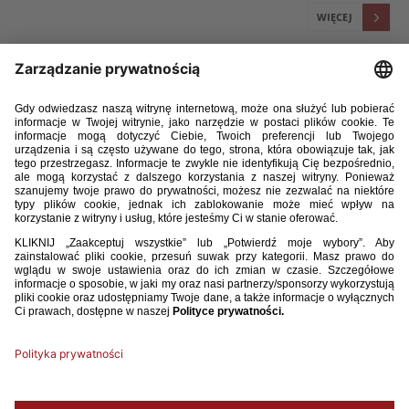
WIĘCEJ
30 / 10 / 25
U-19: POWOŁANIA NA TURNIEJ KWALIFIKACYJNY DO
MISTRZOSTW EUROPY
Na turniej kwalifikacyjny do mistrzostw Europy U19 we Włoszech,
w ramach którego rozegrane zostaną mecze z Bośnią i Hercegowiną
(12.11.2025, 11:00, Katania), Mołdawią (15.11.2025, 11:00, Acireale) oraz
Włochami (18.11.2025, 15:00, Katania), do kadry powołani zostali
następujący zawodnicy:
WIĘCEJ
1
2
3
4
5
6
7
8
9
...
42