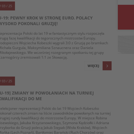
/ 03 / 25
U-19: PEWNY KROK W STRONĘ EURO. POLACY
WYSOKO POKONALI GRUZJĘ!
eprezentacja Polski do lat 19 w fantastycznym stylu rozpoczęła
rugą fazę kwalifikacji do tegorocznych mistrzostw Europy.
odopieczni Wojciecha Kobeszki wygrali 3:0 z Gruzją po bramkach
ichała Gurgula, Maksymiliana Sznaucnera oraz Daniela
ikołajewskiego. We wcześniej rozegranym spotkaniu tej grupy
zarnogórcy zremisowali 1:1 ze Słowacją.
WIĘCEJ
/ 03 / 25
[U-19] ZMIANY W POWOŁANIACH NA TURNIEJ
KWALIFIKACJI DO ME
elekcjoner reprezentacji Polski do lat 19 Wojciech Kobeszko
okonał czterech zmian na liście zawodników powołanych na turniej
rugiej rundy kwalifikacji do mistrzostw Europy. W miejsce Robina
isewskiego, Jakuba Krzyżanowskiego, Szymona Kądziołki i Adriana
rzyborka do Gruzji polecą Jakub Stępak (Wisła Kraków), Wojciech
ońka (Lech Poznań), Bartłomiej Barański (Ruch Chorzów) oraz