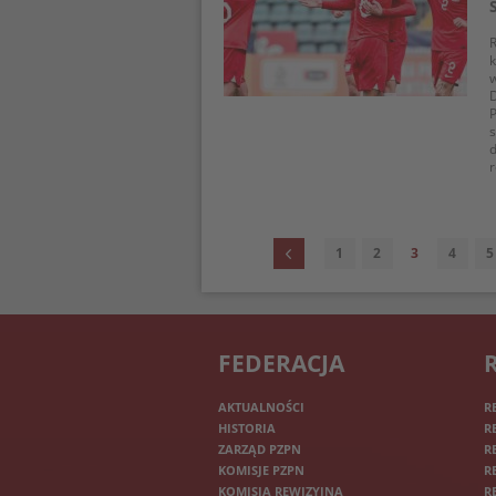
R
k
w
D
P
d
r
1
2
3
4
5
FEDERACJA
AKTUALNOŚCI
R
HISTORIA
R
ZARZĄD PZPN
R
KOMISJE PZPN
R
KOMISJA REWIZYJNA
R