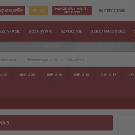
NARODOWY MODEL
PZPN24
PAKIETY BIZNES
GRY PZPN
EZENTACJE
ROZGRYWKI
SZKOLENIE
DZIECI I MŁODZIEŻ
łodzieżowe
Reprezentacja U-19
Aktualności
 U-21
REP. U-20
REP. U-19
REP. U-18
REP. U-17
REP.
NA 3