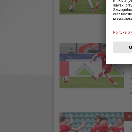
S
1
p
n
a
w
25 
T
r
i
l
15 