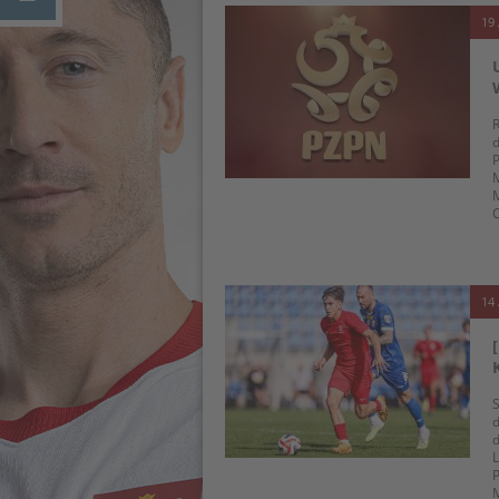
19 
R
d
P
M
M
C
14 
S
d
d
L
P
M