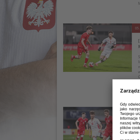
M
05 
S
l
m
w
C
N
s
05 