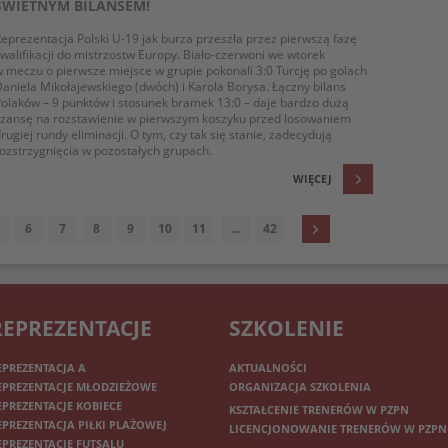
ŚWIETNYM BILANSEM!
eprezentacja Polski U-19 jak burza przeszła przez pierwszą fazę
walifikacji do mistrzostw Europy. Biało-czerwoni we wtorek
 meczu o pierwsze miejsce w grupie pokonali 3:0 Turcję po golach
aniela Mikołajewskiego (dwóch) i Karola Borysa. Łączny bilans
olaków – 9 punktów i stosunek bramek 13:0 – daje bardzo dużą
szansę na rozstawienie w pierwszym koszyku przed losowaniem
rugiej rundy eliminacji. O tym, czy tak się stanie, zadecydują
ozstrzygnięcia w pozostałych grupach.
WIĘCEJ
6
7
8
9
10
11
...
42
REPREZENTACJE
SZKOLENIE
EPREZENTACJA A
AKTUALNOŚCI
EPREZENTACJE MŁODZIEŻOWE
ORGANIZACJA SZKOLENIA
EPREZENTACJE KOBIECE
KSZTAŁCENIE TRENERÓW W PZPN
EPREZENTACJA PIŁKI PLAŻOWEJ
LICENCJONOWANIE TRENERÓW W PZPN
EPREZENTACJE FUTSALU