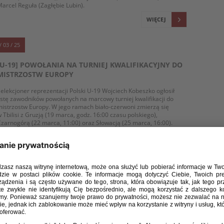
arcel Reguła (Zagłębie Lubin).
WIĘCEJ
/ 03 / 25
[U-19] POWOŁANIA NA TURNIEJ KWALIFIKACYJNY DO
MISTRZOSTW EUROPY
elekcjoner reprezentacji Polski U-19 Wojciech Kobeszko ogłosił
istę zawodników powołanych na marcowy turniej kwalifikacji do
istrzostw Europy. W jego ramach biało-czerwoni zmierzą się
 Tbilisi z Gruzją (19 marca, godz. 16:00 czasu polskiego),
zarnogórą (22 marca, 11:00) oraz Słowacją (25 marca, 16:00).
ajlepsza z tych drużyn wywalczy awans na EURO, które odbędzie
ię w Rumunii w dniach 13-26 czerwca.
WIĘCEJ
/ 12 / 24
[EURO U-19 2025] POLACY UNIKNĘLI POTĘG I
PRZYSTĄPIĄ DO ELITE ROUND JAKO FAWORYCI