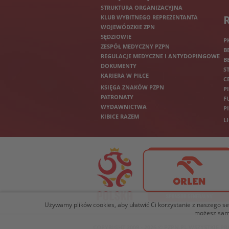
STRUKTURA ORGANIZACYJNA
KLUB WYBITNEGO REPREZENTANTA
WOJEWÓDZKIE ZPN
SĘDZIOWIE
P
ZESPÓŁ MEDYCZNY PZPN
B
REGULACJE MEDYCZNE I ANTYDOPINGOWE
B
DOKUMENTY
S
KARIERA W PIŁCE
C
KSIĘGA ZNAKÓW PZPN
P
PATRONATY
F
WYDAWNICTWA
P
KIBICE RAZEM
L
Używamy plików cookies, aby ułatwić Ci korzystanie z naszego serw
możesz samo
COPYRIGHT 2009 - 2026 © PZPN.PL WSZYSTKIE 