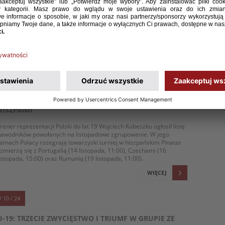
łowacja, Czarnogóra i Gruzja będą rywalami reprezentacji Polski U-
9 (rocznik 2006) w drugiej i zarazem ostatniej fazie kwalifikacji do
rzyszłorocznych mistrzostw Europy. I choć nikt nikogo lekceważyć
ie zamierza, to biało-czerwoni będą uchodzić za faworyta do
wansu do turnieju finałowego. Ten odbędzie się w Rumunii
 dniach 13-26 czerwca.
WIĘCEJ
/ 10 / 24
U-19: POWOŁANIA NA TOWARZYSKI TURNIEJ W
HISZPANII
rener reprezentacji Polski do lat 19 Wojciech Kobeszko ogłosił listę
zawodników powołanych na listopadowe zgrupowanie. W jego
amach Polacy rozegrają towarzyski turniej w hiszpańskim Pinatar
 zmierzą się z Portugalią (14 listopada, 11:00), Czechami (16
istopada, 15:00) oraz Rumunią (19 listopada, 11:00).
WIĘCEJ
/ 10 / 24
U-19: TRZECIE ZWYCIĘSTWO I TRIUMF W GRUPIE ZE