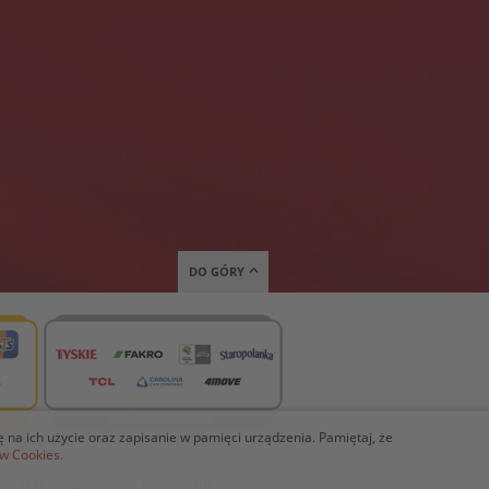
DO GÓRY
ię na ich użycie oraz zapisanie w pamięci urządzenia. Pamiętaj, że
ów Cookies.
KREACJA
WDROŻENIE