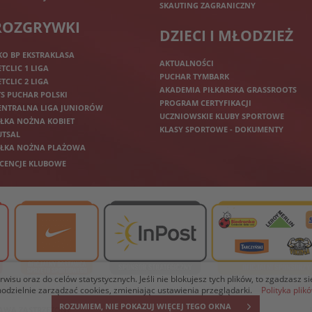
SKAUTING ZAGRANICZNY
ROZGRYWKI
DZIECI I MŁODZIEŻ
KO BP EKSTRAKLASA
AKTUALNOŚCI
ETCLIC 1 LIGA
PUCHAR TYMBARK
ETCLIC 2 LIGA
AKADEMIA PIŁKARSKA GRASSROOTS
TS PUCHAR POLSKI
PROGRAM CERTYFIKACJI
ENTRALNA LIGA JUNIORÓW
UCZNIOWSKIE KLUBY SPORTOWE
IŁKA NOŻNA KOBIET
KLASY SPORTOWE - DOKUMENTY
UTSAL
IŁKA NOŻNA PLAŻOWA
ICENCJE KLUBOWE
isu oraz do celów statystycznych. Jeśli nie blokujesz tych plików, to zgadzasz s
dzielnie zarządzać cookies, zmieniając ustawienia przeglądarki.
Polityka plik
ROZUMIEM, NIE POKAZUJ WIĘCEJ TEGO OKNA
PRAWA ZASTRZEŻONE