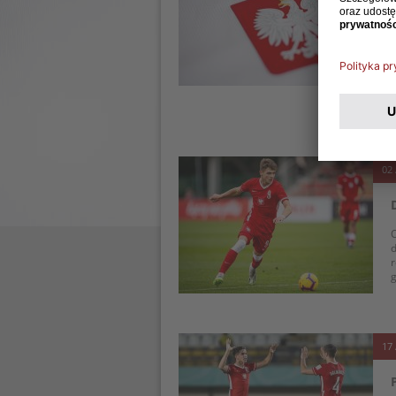
R
t
t
z
02 
O
d
r
g
17 