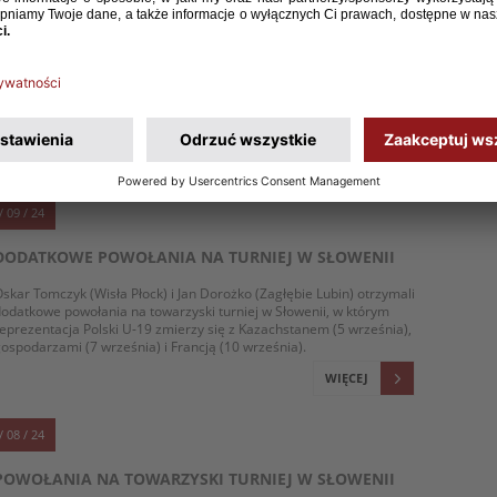
GOSPODARZE
eprezentacja Polski do lat 19 rozegrała drugie spotkanie podczas
owarzyskiego turnieju w Słowenii. Tym razem rywalami piłkarzy
renera Wojciecha Kobeszki byli gospodarze. Polacy wygrali 2:1 po
bramkach Oskara Tomczyka i Kacpra Nowakowskiego. We wtorek
agrają z Francją
WIĘCEJ
/ 09 / 24
DODATKOWE POWOŁANIA NA TURNIEJ W SŁOWENII
skar Tomczyk (Wisła Płock) i Jan Dorożko (Zagłębie Lubin) otrzymali
odatkowe powołania na towarzyski turniej w Słowenii, w którym
eprezentacja Polski U-19 zmierzy się z Kazachstanem (5 września),
ospodarzami (7 września) i Francją (10 września).
WIĘCEJ
/ 08 / 24
POWOŁANIA NA TOWARZYSKI TURNIEJ W SŁOWENII