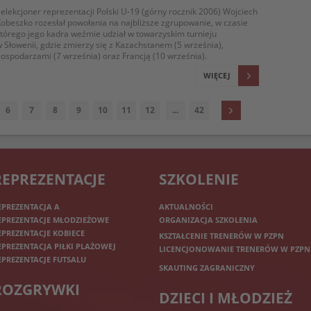
elekcjoner reprezentacji Polski U-19 (górny rocznik 2006) Wojciech
obeszko rozesłał powołania na najbliższe zgrupowanie, w czasie
tórego jego kadra weźmie udział w towarzyskim turnieju
 Słowenii, gdzie zmierzy się z Kazachstanem (5 września),
ospodarzami (7 września) oraz Francją (10 września).
WIĘCEJ
6
7
8
9
10
11
12
...
42
REPREZENTACJE
SZKOLENIE
EPREZENTACJA A
AKTUALNOŚCI
EPREZENTACJE MŁODZIEŻOWE
ORGANIZACJA SZKOLENIA
EPREZENTACJE KOBIECE
KSZTAŁCENIE TRENERÓW W PZPN
EPREZENTACJA PIŁKI PLAŻOWEJ
LICENCJONOWANIE TRENERÓW W PZPN
EPREZENTACJE FUTSALU
SKAUTING ZAGRANICZNY
ROZGRYWKI
DZIECI I MŁODZIEŻ