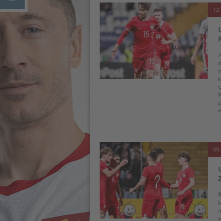
12 
Z
o
n
k
K
p
w
09 
R
k
m
w