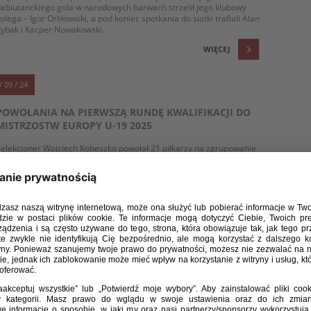
ebiutanckiego gola w narodowych barwach strzelił jego klubowy
olega – Igor Orlikowski, a pod koniec spotkania do siatki trafiali Alan
ybak i Kacper Nowakowski.
WIĘCEJ
/ 09 / 24
POWOŁANIA NA PIERWSZĄ RUNDĘ KWALIFIKACJI DO
MISTRZOSTW EUROPY U-19 2025
elekcjoner Wojciech Kobeszko powołał 21 piłkarzy na zgrupowanie
 Woli Chorzelowskiej i mecze pierwszej fazy kwalifikacji do
rzyszłorocznych mistrzostw Europy do lat 19. Biało-czerwoni
mierzą się w niej z Maltą (9 października, g. 18:00 w Mielcu),
ibraltarem (12 października, g. 18:00 w Stalowej Woli) oraz Turcją
15 października, g. 13:00 w Stalowej Woli). Do zapewnienia sobie
wansu do drugiej rundy wystarczy zajęcie jednego z dwóch
ierwszych miejsc w grupie.
WIĘCEJ
/ 09 / 24
U-19: DRUGA WYGRANA W SŁOWENII. POKONANI