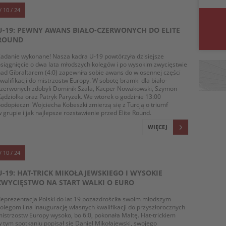
/ 10 / 24
U-19: PEWNY AWANS BIAŁO-CZERWONYCH DO ELITE
ROUND
adanie wykonane! Nasza kadra U-19 powtórzyła dzisiejsze
siągnięcie o dwa lata młodszych kolegów i po wysokim zwycięstwie
ad Gibraltarem (4:0) zapewniła sobie awans do wiosennej części
walifikacji do mistrzostw Europy. W sobotę bramki dla biało-
czerwonych zdobyli Dominik Szala, Kacper Nowakowski, Szymon
ądziołka oraz Patryk Paryzek. We wtorek o godzinie 13:00
odopieczni Wojciecha Kobeszki zmierzą się z Turcją o triumf
 grupie i jak najlepsze rozstawienie przed Elite Round.
WIĘCEJ
/ 10 / 24
U-19: HAT-TRICK MIKOŁAJEWSKIEGO I WYSOKIE
ZWYCIĘSTWO NA START WALKI O EURO
eprezentacja Polski do lat 19 pozazdrościła swoim młodszym
olegom i na inaugurację własnych kwalifikacji do przyszłorocznych
istrzostw Europy wysoko, bo 6:0, pokonała Maltę. Hat-trickiem
 tym spotkaniu popisał się Daniel Mikołajewski, swojego