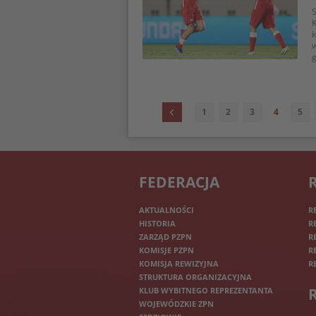
S
K
k
w
g
1
2
3
4
5
FEDERACJA
AKTUALNOŚCI
R
HISTORIA
R
ZARZĄD PZPN
R
KOMISJE PZPN
R
KOMISJA REWIZYJNA
R
STRUKTURA ORGANIZACYJNA
KLUB WYBITNEGO REPREZENTANTA
WOJEWÓDZKIE ZPN