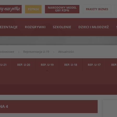
NARODOWY MODEL
PZPN24
PAKIETY BIZNES
GRY PZPN
EZENTACJE
ROZGRYWKI
SZKOLENIE
DZIECI I MŁODZIEŻ
łodzieżowe
Reprezentacja U-19
Aktualności
 U-21
REP. U-20
REP. U-19
REP. U-18
REP. U-17
REP.
NA 4