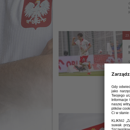
d
k
R
23 
S
w
p
z
G
(
a
p
07 