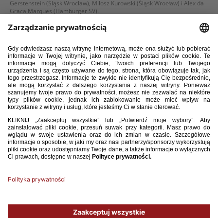
Gerstenstein (Śląsk Wrocław), Miłosz Kurowski (Śląsk Wrocław) i Alex da
Graca Marques (Hamburger SV).
WIĘCEJ
24 / 02 / 23
U-19: POWOŁANIA NA ZGRUPOWANIE KONSULTACYJNE
Trener reprezentacji Polski do lat 19 Marcin Brosz ogłosił listę
zawodników powołanych na zgrupowanie konsultacyjne, które odbędzie
się w dniach 6-8 marca 2023 roku.
WIĘCEJ
1
2
3
4
5
6
7
8
9
10
11
12
13
14
15
16
...
42