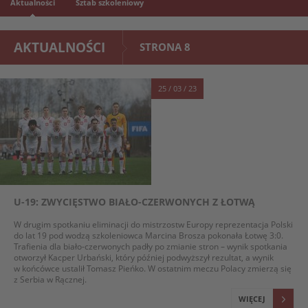
Aktualności
Sztab szkoleniowy
AKTUALNOŚCI
STRONA 8
25 / 03 / 23
U-19: ZWYCIĘSTWO BIAŁO-CZERWONYCH Z ŁOTWĄ
W drugim spotkaniu eliminacji do mistrzostw Europy reprezentacja Polski
do lat 19 pod wodzą szkoleniowca Marcina Brosza pokonała Łotwę 3:0.
Trafienia dla biało-czerwonych padły po zmianie stron – wynik spotkania
otworzył Kacper Urbański, który później podwyższył rezultat, a wynik
w końcówce ustalił Tomasz Pieńko. W ostatnim meczu Polacy zmierzą się
z Serbia w Rącznej.
WIĘCEJ