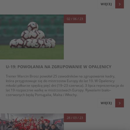
WIĘCEJ
02 / 06 / 23
U-19: POWOŁANIA NA ZGRUPOWANIE W OPALENICY
Trener Marcin Brosz powołał 25 zawodników na zgrupowanie kadry,
która przygotowuje się do mistrzostw Europy do lat 19. W Opalenicy
młodzi piłkarze spędzą pięć dni (19–23 czerwca). 3 lipca reprezentacja do
lat 19 rozpocznie walkę w mistrzostwach Europy. Rywalami biało–
czerwonych będą Portugalia, Malta i Włochy.
WIĘCEJ
28 / 03 / 23