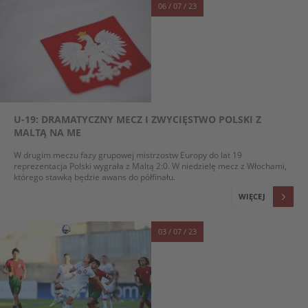
06 / 07 / 23
U-19: DRAMATYCZNY MECZ I ZWYCIĘSTWO POLSKI Z
MALTĄ NA ME
W drugim meczu fazy grupowej mistrzostw Europy do lat 19
reprezentacja Polski wygrała z Maltą 2:0. W niedzielę mecz z Włochami,
którego stawką będzie awans do półfinału.
WIĘCEJ
03 / 07 / 23