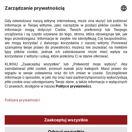
U-19: EMOCJE W OSTATNIM MECZU! REMIS POLSKI Z
SERBIĄ I AWANS NA MISTRZOSTWA EUROPY!
Mnóstwo emocji dostarczyło ostatnie spotkanie reprezentacji Polski do
lat 19 w spotkaniu z Serbią. Biało-czerwoni przegrywali po pierwszej
połowie, a po zmianie stron rywale, mimo że grali w osłabieniu, zdobyli
kolejne trafienie. Gdy wydawało się, że awans jest już poza zasięgiem –
polskiej drużynie udało się zdobyć bramkę kontaktową po samobójczym
trafieniu przeciwnika. Na trzy minuty przed końcem regulaminowego
czasu do remisu doprowadził Wiktor Matyjewicz. Spotkanie zakończyło
się rezultatem 2:2 i taki wynik dał pierwsze miejsce w grupie naszej
drużynie, która zapewniła sobie udział w mistrzostwach Europy!
WIĘCEJ
1
2
3
4
5
6
7
8
9
10
11
12
13
14
15
...
42
Używamy plików cookies, aby ułatwić Ci korzystanie z naszego serwisu
oraz do celów statystycznych. Jeśli nie blokujesz tych plików, to zgadzasz