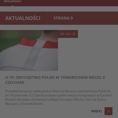
Aktualności
AKTUALNOŚCI
STRONA 9
08 / 02 / 23
U-19: ZWYCIĘSTWO POLSKI W TOWARZYSKIM MECZU Z
CZECHAMI
Prowadzona przez selekcjonera Marcina Brosza reprezentacja Polski do
lat 19 pokonała 3:2 Czechy w towarzyskim meczu rozegranym w Tychach.
Bramki dla biało-czerwonych zdobyli Szczepan Mucha, Alex da Graca
Marques i Dominik Biniek .
WIĘCEJ