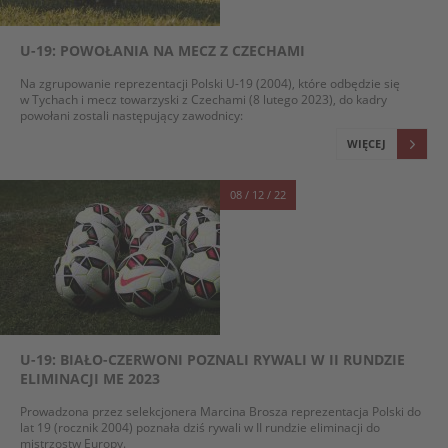
U-19: POWOŁANIA NA MECZ Z CZECHAMI
Na zgrupowanie reprezentacji Polski U-19 (2004), które odbędzie się
w Tychach i mecz towarzyski z Czechami (8 lutego 2023), do kadry
powołani zostali następujący zawodnicy:
WIĘCEJ
08 / 12 / 22
U-19: BIAŁO-CZERWONI POZNALI RYWALI W II RUNDZIE
ELIMINACJI ME 2023
Prowadzona przez selekcjonera Marcina Brosza reprezentacja Polski do
lat 19 (rocznik 2004) poznała dziś rywali w II rundzie eliminacji do
mistrzostw Europy.