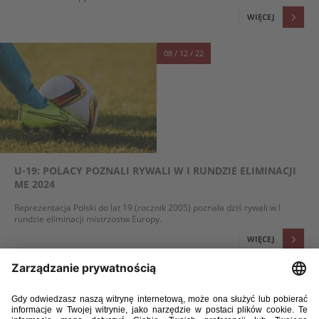
WIĘCEJ
08 / 12 / 22
U-19: POLACY POZNALI RYWALI W I RUNDZIE ELIMINACJI
ME 2024
Reprezentacja Polski do lat 19 (rocznik 2005) poznała dziś rywali w I
rundzie eliminacji mistrzostw Europy.
WIĘCEJ
29 / 11 / 22