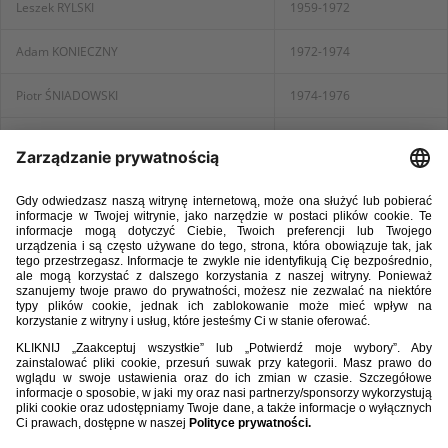
Leszek RYLSKI
1959-1972
Adam KONIECZNY
1972-1974
Piotr ŚNIADOWSKI
1974-1976
Zygmunt BUHL
1976-1978
Konrad KALETA
1978-1980
Zbigniew KALIŃSKI
1980-1989
Marek PIETRUSZKA
1989-1992
Edmund ZIENTARA
1992-1995
Michał LISTKIEWICZ
1995-1998
Zdzisław KRĘCINA
1999-2011
Waldemar BARYŁO
2012