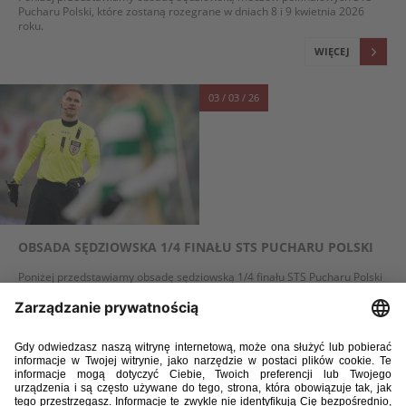
Pucharu Polski, które zostaną rozegrane w dniach 8 i 9 kwietnia 2026
roku.
WIĘCEJ
03 / 03 / 26
OBSADA SĘDZIOWSKA 1/4 FINAŁU STS PUCHARU POLSKI
Poniżej przedstawiamy obsadę sędziowską 1/4 finału STS Pucharu Polski
w sezonie 2025/2026. Mecze zostaną rozegrane w dniach 3-5 marca.
WIĘCEJ
01 / 12 / 25