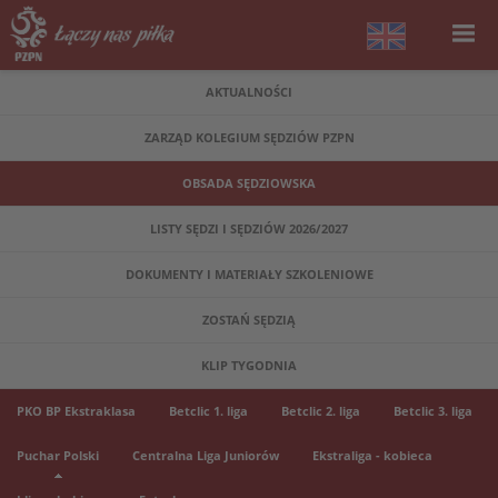
AKTUALNOŚCI
ZARZĄD KOLEGIUM SĘDZIÓW PZPN
OBSADA SĘDZIOWSKA
LISTY SĘDZI I SĘDZIÓW 2026/2027
DOKUMENTY I MATERIAŁY SZKOLENIOWE
ZOSTAŃ SĘDZIĄ
KLIP TYGODNIA
PKO BP Ekstraklasa
Betclic 1. liga
Betclic 2. liga
Betclic 3. liga
Puchar Polski
Centralna Liga Juniorów
Ekstraliga - kobieca