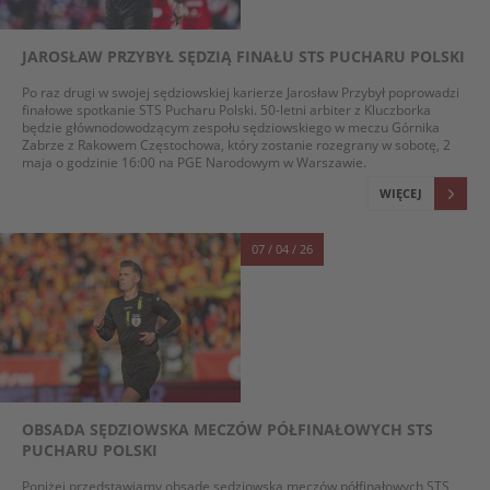
JAROSŁAW PRZYBYŁ SĘDZIĄ FINAŁU STS PUCHARU POLSKI
Po raz drugi w swojej sędziowskiej karierze Jarosław Przybył poprowadzi
finałowe spotkanie STS Pucharu Polski. 50-letni arbiter z Kluczborka
będzie głównodowodzącym zespołu sędziowskiego w meczu Górnika
Zabrze z Rakowem Częstochowa, który zostanie rozegrany w sobotę, 2
maja o godzinie 16:00 na PGE Narodowym w Warszawie.
WIĘCEJ
07 / 04 / 26
OBSADA SĘDZIOWSKA MECZÓW PÓŁFINAŁOWYCH STS
PUCHARU POLSKI
Poniżej przedstawiamy obsadę sędziowską meczów półfinałowych STS