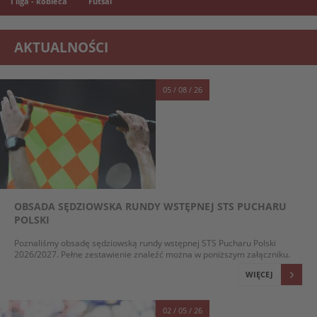
I liga - kobieca
Futsal
AKTUALNOŚCI
05 / 08 / 26
OBSADA SĘDZIOWSKA RUNDY WSTĘPNEJ STS PUCHARU
POLSKI
Poznaliśmy obsadę sędziowską rundy wstępnej STS Pucharu Polski
2026/2027. Pełne zestawienie znaleźć można w poniższym załączniku.
WIĘCEJ
02 / 05 / 26