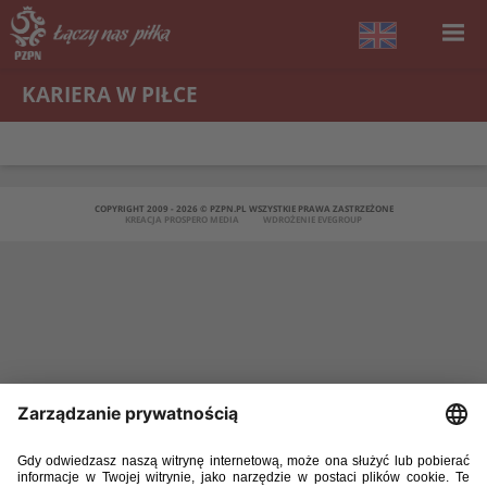
KARIERA W PIŁCE
COPYRIGHT 2009 - 2026 © PZPN.PL WSZYSTKIE PRAWA ZASTRZEŻONE
KREACJA
PROSPERO MEDIA
WDROŻENIE
EVEGROUP