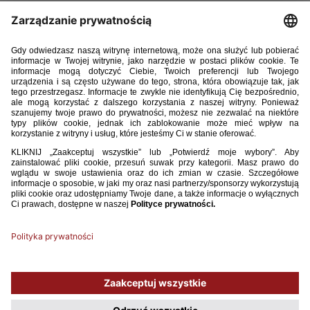
13. Jakub Zbróg (Pogoń Siedlce)
14. Adrian Przyborek (Pogoń Szczecin)
15. Maciej Wojciechowski (Pogoń Szczecin)
16. Michał Perchel (Puszcza Niepołomice)
17. Mateusz Jeleń (Sandecja Nowy Sącz)
18. Daniel Ciesielski (Sporting CP)
19. Michał Synoś (Stal Rzeszów)
20. Mateusz Dziewiatowski (Zagłębie Lubin)
21. Kamil Nowogoński (Zagłębie Lubin)
Używamy plików cookies, aby ułatwić Ci korzystanie z naszego serwisu
oraz do celów statystycznych. Jeśli nie blokujesz tych plików, to zgadzasz