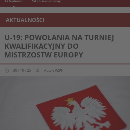
Aktualności
Sztab szkoleniowy
AKTUALNOŚCI
REPREZENTACJA MŁODZIEŻOWA U-19
U-19: POWOŁANIA NA TURNIEJ
KWALIFIKACYJNY DO
MISTRZOSTW EUROPY
30 / 10 / 25
Autor: PZPN