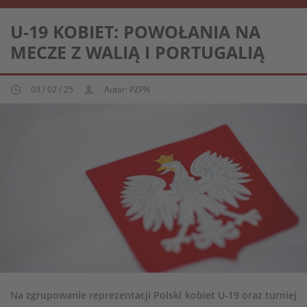
REPREZENTACJA KOBIECA U-19
U-19 KOBIET: POWOŁANIA NA
MECZE Z WALIĄ I PORTUGALIĄ
03 / 02 / 25
Autor: PZPN
Na zgrupowanie reprezentacji Polski kobiet U-19 oraz turniej