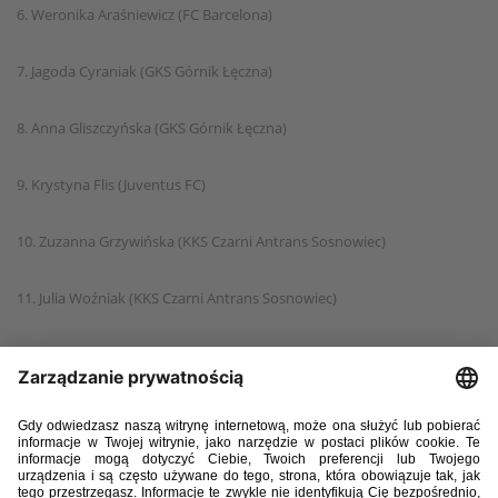
6. Weronika Araśniewicz (FC Barcelona)
7. Jagoda Cyraniak (GKS Górnik Łęczna)
8. Anna Gliszczyńska (GKS Górnik Łęczna)
9. Krystyna Flis (Juventus FC)
10. Zuzanna Grzywińska (KKS Czarni Antrans Sosnowiec)
11. Julia Woźniak (KKS Czarni Antrans Sosnowiec)
12. Amelia Majtczak (Louisiana Ragin Cajuns Soccer)
13. Emilia Sobierajska (Pogoń Dekpol Tczew)
14. Aleksandra Kuśmierczyk (Pogoń Szczecin)