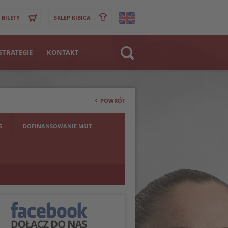
BILETY
SKLEP KIBICA
STRATEGIE
KONTAKT
Strona WWW
>
Klub
POWRÓT
Zawodnik
5
DOFINANSOWANIE MSIT