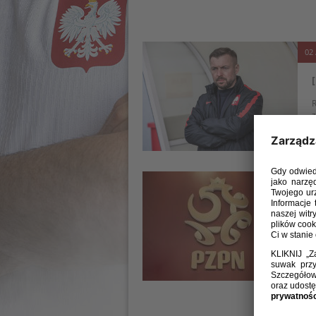
02 
R
z
f
26 
S
n
d
g
i