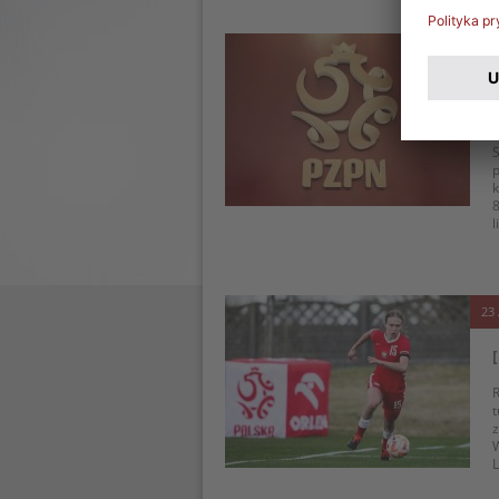
14 
S
p
k
8
l
23 
R
t
W
L