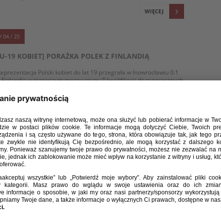
WIĘCEJ
/ 04 / 25
[U-19 KOBIET] PORAŻKA POLEK Z FINLANDIĄ
eprezentacja Polski kobiet do lat 19 przegrała w Inowrocławiu 0:1
 Finlandią w pierwszym meczu grupy 7 kwalifikacji do tegorocznych
inałów mistrzostw Europy.
WIĘCEJ
/ 03 / 25
U-19 KOBIET: DODATKOWE POWOŁANIA NA TURNIEJ
KWALIFIKACYJNY MISTRZOSTW EUROPY
elekcjoner reprezentacji Polski kobiet do lat 19 Marcin Kasprowicz
a turniej kwalifikacyjny mistrzostw Europy, w trybie dodatkowym
owołał 3 zawodniczki. Biało-czerwone zagrają z Finlandią (2.04,
odz. 12:00, Inowrocław), Izraelem (5.04, godz. 12:00, Toruń)
 Niemcami (8.04, godz. 12:00, Bydgoszcz).
WIĘCEJ