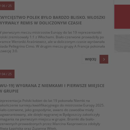
/ 06 / 25
ZWYCIĘSTWO POLEK BYŁO BARDZO BLISKO. WŁOSZKI
WYRWAŁY REMIS W DOLICZONYM CZASIE
 pierwszym meczu mistrzostw Europy do lat 19 reprezentantki
olski zremisowały 1:1 z Włochami. Biało-czerwone prowadziły po
ramce Weroniki Araśniewicz, ale w doliczonym czasie wyrównała
iada Pellegrino Cimo. W drugim meczu grupy A Francja pokonała
zwecję 3:0.
WIĘCEJ
/ 04 / 25
[WU-19] WYGRANA Z NIEMKAMI I PIERWSZE MIEJSCE
W GRUPIE
eprezentacja Polski kobiet do lat 19 pokonała Niemki na
akończenie turnieju kwalifikacyjnego do mistrzostw Europy 2025.
iało-czerwone, jako gospodynie, awans do zawodów miały
agwarantowany, ale dzięki wygranej w Bydgoszczy zakończyły
magania na pierwszym miejscu w grupie. Bramki dla biało-
czerwonych prowadzonych przez Marcina Kasprowicza zdobyły
liwia Łapińska oraz Zuzanna Witek.