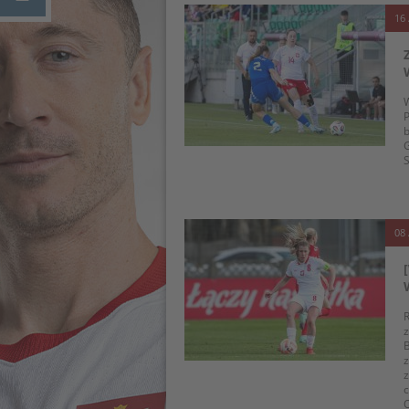
16 
W
P
b
G
S
08 
R
z
B
z
z
O