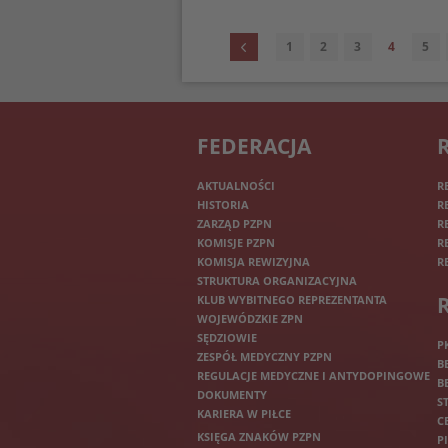
1
2
3
4
5
FEDERACJA
AKTUALNOŚCI
R
HISTORIA
R
ZARZĄD PZPN
R
KOMISJE PZPN
R
KOMISJA REWIZYJNA
R
STRUKTURA ORGANIZACYJNA
KLUB WYBITNEGO REPREZENTANTA
WOJEWÓDZKIE ZPN
SĘDZIOWIE
P
ZESPÓŁ MEDYCZNY PZPN
B
REGULACJE MEDYCZNE I ANTYDOPINGOWE
B
DOKUMENTY
S
KARIERA W PIŁCE
C
KSIĘGA ZNAKÓW PZPN
P