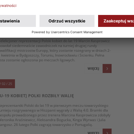
/ 03 / 25
U-19 KOBIET: POWOŁANIA NA TURNIEJ KWALIFIKACJI
MISTRZOSTW EUROPY W KUJAWSKO-POMORSKIEM
elekcjoner reprezentacji Polski kobiet do lat 19 Marcin Kasprowicz
owołał siedemnaście zawodniczek na turniej drugiej rundy
walifikacji mistrzostw Europy, który zostanie rozegrany w dniach 2-
 kwietnia w Bydgoszczy, Toruniu, Inowrocławiu i Sicienku. Pełna
ista zostanie ogłoszona po meczach ligowych.
WIĘCEJ
/ 02 / 25
[U-19 KOBIET] POLKI ROZBIŁY WALIĘ
eprezentantki Polski do lat 19 w pierwszym meczu towarzyskiego
urnieju rozgrywanego w Hiszpanii wygrały z Walią 4:0. Bramki dla
zespołu prowadzonego przez trenera Marcina Kasprowicza zdobyły
eronika Araśniewicz, Aleksandra Bogucka, Kinga Wyrwas i Julia
angosz. 26 lutego Polki zagrają towarzysko z Portugalią.
WIĘCEJ