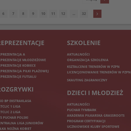
6
7
8
9
10
11
12
...
32
REPREZENTACJE
SZKOLENIE
EPREZENTACJA A
AKTUALNOŚCI
EPREZENTACJE MŁODZIEŻOWE
ORGANIZACJA SZKOLENIA
EPREZENTACJE KOBIECE
KSZTAŁCENIE TRENERÓW W PZPN
EPREZENTACJA PIŁKI PLAŻOWEJ
LICENCJONOWANIE TRENERÓW W PZPN
EPREZENTACJE FUTSALU
SKAUTING ZAGRANICZNY
ROZGRYWKI
DZIECI I MŁODZIEŻ
KO BP EKSTRAKLASA
AKTUALNOŚCI
ETCLIC 1 LIGA
PUCHAR TYMBARK
ETCLIC 2 LIGA
AKADEMIA PIŁKARSKA GRASSROOTS
TS PUCHAR POLSKI
PROGRAM CERTYFIKACJI
ENTRALNA LIGA JUNIORÓW
UCZNIOWSKIE KLUBY SPORTOWE
IŁKA NOŻNA KOBIET