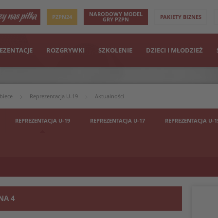
NARODOWY MODEL
PZPN24
PAKIETY BIZNES
GRY PZPN
EZENTACJE
ROZGRYWKI
SZKOLENIE
DZIECI I MŁODZIEŻ
biece
Reprezentacja U-19
Aktualności
REPREZENTACJA U-19
REPREZENTACJA U-17
REPREZENTACJA U-1
NA 4