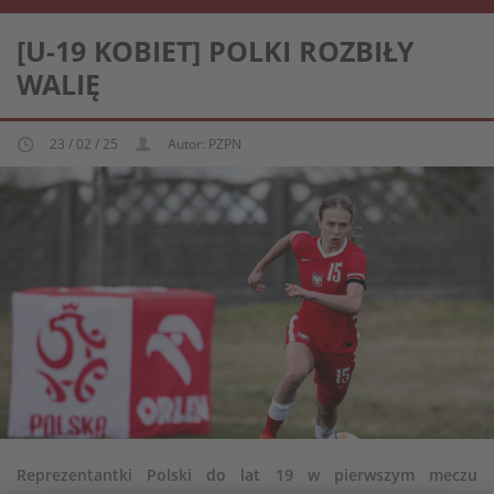
REPREZENTACJA KOBIECA U-19
[U-19 KOBIET] POLKI ROZBIŁY
WALIĘ
23 / 02 / 25
Autor: PZPN
Reprezentantki Polski do lat 19 w pierwszym meczu