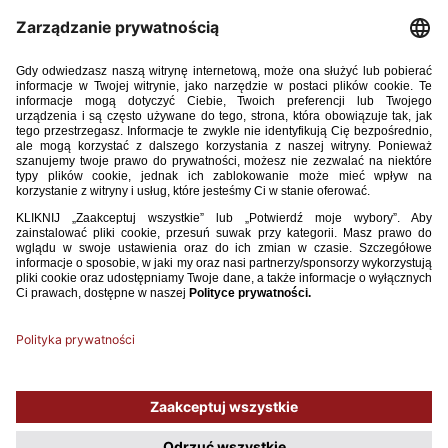
towarzyskiego turnieju rozgrywanego w Hiszpanii wygrały
z Walią 4:0. Bramki dla zespołu prowadzonego przez trenera
Marcina Kasprowicza zdobyły Weronika Araśniewicz,
Aleksandra Bogucka, Kinga Wyrwas i Julia Langosz. 26 lutego
Polki zagrają towarzysko z Portugalią.
23 lutego 2025, Pampilhosa
Walia – Polska 0:4 (0:2)
Bramki:
Weronika Araśniewicz 25, Aleksandra Bogucka 40, Kinga
Wyrwas 63, Julia Langosz 72.
Polska:
Hanna Wieczerzak – Martyna Bartczak (75. Iga Witkowska),
Magda Piekarska, Emilia Sobierajska (60. Zofia Pągowska), Gabriela
Lewicka, Weronika Araśniewicz, Wiktoria Kuprowska (46. Maja
Zielińska), Paulina Guzik (46. Zuzanna Grzywińska), Maja Zielińska,
Aleksandra Bogucka (46. Kinga Wyrwas), Julia Gutowska (46. Julia
Langosz).
Używamy plików cookies, aby ułatwić Ci korzystanie z naszego serwisu
oraz do celów statystycznych. Jeśli nie blokujesz tych plików, to zgadzasz