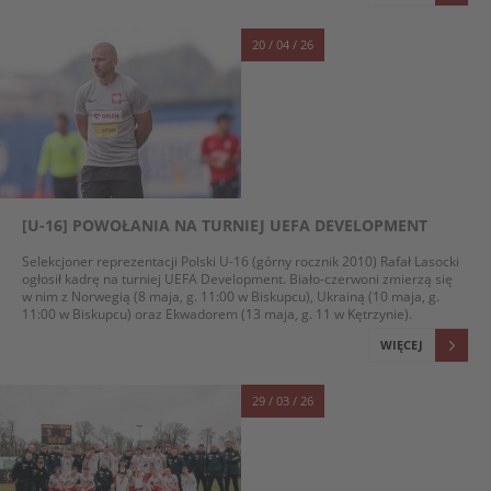
20 / 04 / 26
[U-16] POWOŁANIA NA TURNIEJ UEFA DEVELOPMENT
Selekcjoner reprezentacji Polski U-16 (górny rocznik 2010) Rafał Lasocki
ogłosił kadrę na turniej UEFA Development. Biało-czerwoni zmierzą się
w nim z Norwegią (8 maja, g. 11:00 w Biskupcu), Ukrainą (10 maja, g.
11:00 w Biskupcu) oraz Ekwadorem (13 maja, g. 11 w Kętrzynie).
WIĘCEJ
29 / 03 / 26