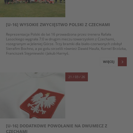
[U-16] WYSOKIE ZWYCIĘSTWO POLSKI Z CZECHAMI
Reprezentacja Polski do lat 16 prowadzona przez trenera Rafała
Lasockiego wygrała 7:0 w drugim meczu towarzyskim z Czechami,
rozegranym w Jeleniej Górze. Trzy bramki dla biało-czerwonych zdobył
Sierafim Bochno, a po golu strzelili również Dawid Haufa, Kornel Brzózka,
Franciszek Stępniewski i Jakub Harnyś.
WIĘCEJ
21 / 03 / 26
[U-16] DODATKOWE POWOŁANIE NA DWUMECZ Z
CZECHAMI