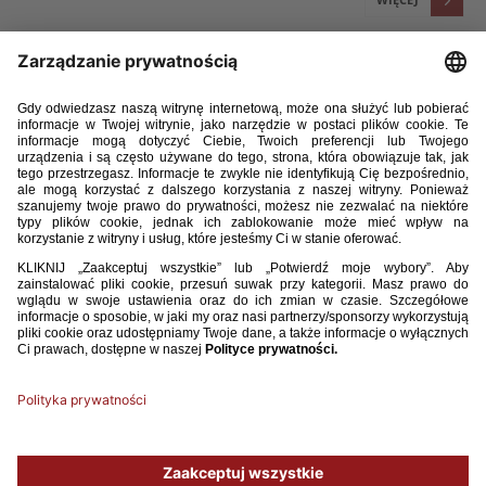
13 / 02 / 26
[U-16] DODATKOWE POWOŁANIA NA ZGRUPOWANIE
SELEKCYJNE
Tomasz Jakubowski (Jaguar Gdańsk), Jarosław Kuc (Legia Warszawa) oraz
Jakub Wiśniewski (GKS Bełchatów) zostali powołani na zgrupowanie
selekcyjne reprezentacji Polski U-16 (rocznik 2010), które w dniach 17-19
lutego odbędzie się w Pruszkowie. Zastąpią oni kontuzjowanych Pawła
Doroszczyka, Alexandra Schroedera i Krzysztofa Narożnego.
WIĘCEJ
1
2
3
4
5
6
7
8
9
...
50