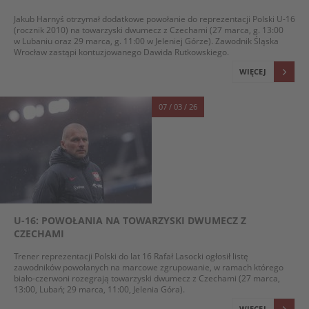
Jakub Harnyś otrzymał dodatkowe powołanie do reprezentacji Polski U-16
(rocznik 2010) na towarzyski dwumecz z Czechami (27 marca, g. 13:00
w Lubaniu oraz 29 marca, g. 11:00 w Jeleniej Górze). Zawodnik Śląska
Wrocław zastąpi kontuzjowanego Dawida Rutkowskiego.
WIĘCEJ
07 / 03 / 26
U-16: POWOŁANIA NA TOWARZYSKI DWUMECZ Z
CZECHAMI
Trener reprezentacji Polski do lat 16 Rafał Lasocki ogłosił listę
zawodników powołanych na marcowe zgrupowanie, w ramach którego
biało-czerwoni rozegrają towarzyski dwumecz z Czechami (27 marca,
13:00, Lubań; 29 marca, 11:00, Jelenia Góra).
WIĘCEJ