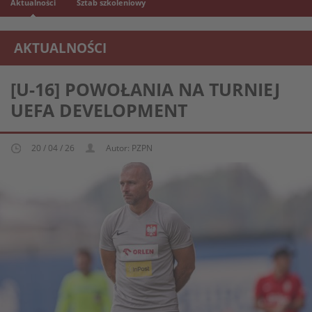
Aktualności
Sztab szkoleniowy
AKTUALNOŚCI
REPREZENTACJA MŁODZIEŻOWA U-16
[U-16] POWOŁANIA NA TURNIEJ
UEFA DEVELOPMENT
20 / 04 / 26
Autor: PZPN