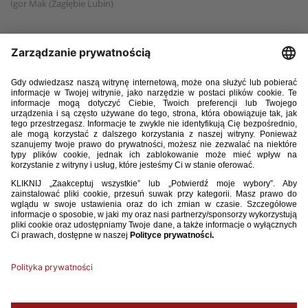
Igor Mak (Zagłębie Lubin)
Przemysław Mazan (Śląsk Wrocław)
Krzysztof Narożny (Miedź Legnica)
Wojciech Orzechowski (Pogoń Szczecin)
Olaf Osowski (Lech Poznań)
Oskar Putrzyński (Legia Warszawa)
Dawid Rutkowski (New York Red Bulls)
Franciszek Stępniewski (Legia Warszawa)
Łukasz Zajączkowski (Śląsk Wrocław)