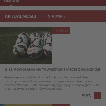
Aktualności
AKTUALNOŚCI
STRONA 8
17 / 05 / 23
U-15: POWOŁANIA NA TOWARZYSKIE MECZE Z WŁOCHAMI
Trener reprezentacji Polski do lat 15 Dariusz Gęsior ogłosił listę
pierwszych zawodników, powołanych na zgrupowanie i towarzyskie
mecze z Włochami. Biało-czerwoni zagrają z Italią 30 maja o godz. 12:00
oraz 1 czerwca o godz. 11:00 w Coverciano.
WIĘCEJ