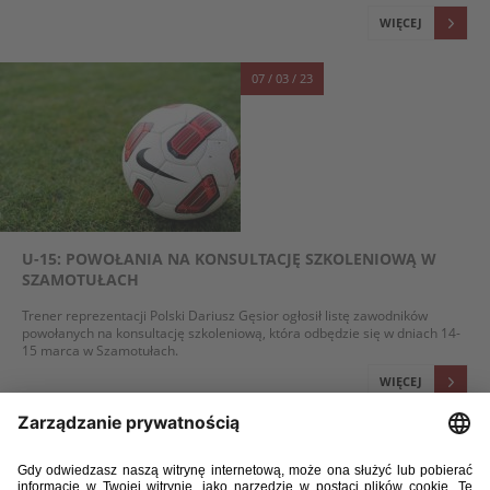
WIĘCEJ
07 / 03 / 23
U-15: POWOŁANIA NA KONSULTACJĘ SZKOLENIOWĄ W
SZAMOTUŁACH
Trener reprezentacji Polski Dariusz Gęsior ogłosił listę zawodników
powołanych na konsultację szkoleniową, która odbędzie się w dniach 14-
15 marca w Szamotułach.
WIĘCEJ
31 / 01 / 23