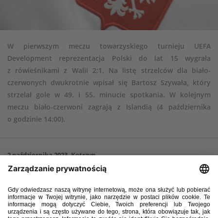
W pierwszym meczu towarzyskiego turnieju UEFA
Development reprezentacja Polski do lat 15 wygrała
z rówieśnikami z Walii 2:1. Na listę strzelców dla biało-
czerwonych dwukrotnie wpisał się Bartosz Szywała, który
strzelał gole w 49. i 55. minucie spotkania. W kolejnym
meczu biało-czerwoni zagrają z Islandią (4 października
o godzinie 14:00).
2 października 2023, Kętrzyn
Polska – Walia 2:1 (0:1)
Bramki
: Bartosz Szywała 49 (k), 55 – Leo Papirnyk 23
Polska
: 12. Kuba Bochniarz – 4. Patryk Szuba (59, 5. Igor Dola), 2.
Kacper Cecuła, 19. Aleksander Klimkiewicz (75, 3. Mateusz Moskaluk) –