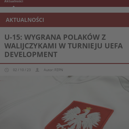
Aktualności
AKTUALNOŚCI
REPREZENTACJA MŁODZIEŻOWA U-15
U-15: WYGRANA POLAKÓW Z
WALIJCZYKAMI W TURNIEJU UEFA
DEVELOPMENT
02 / 10 / 23
Autor: PZPN