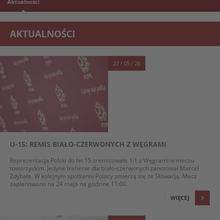
Aktualności
AKTUALNOŚCI
22 / 05 / 26
U-15: REMIS BIAŁO-CZERWONYCH Z WĘGRAMI
Reprezentacja Polski do lat 15 zremisowała 1:1 z Węgrami w meczu
towarzyskim. Jedyne trafienie dla biało-czerwonych zanotował Marcel
Zdybała. W kolejnym spotkaniu Polacy zmierzą się ze Słowacją. Mecz
zaplanowano na 24 maja na godzinę 11:00.
WIĘCEJ