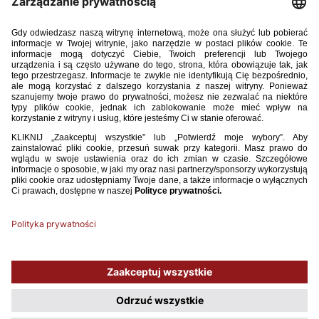
17 / 03 / 26
U-15: REMIS POLAKÓW Z CHORWACJĄ
Reprezentacja Polski do lat 15 zremisowała w towarzyskim spotkaniu
z Chorwacją 2:2. Gole dla biało-czerwonych strzelili Martin Szczerbiński
i David Sulewski.
WIĘCEJ
1
2
3
4
5
6
7
8
9
...
44
Używamy plików cookies, aby ułatwić Ci korzystanie z naszego serwisu
oraz do celów statystycznych. Jeśli nie blokujesz tych plików, to zgadzasz
się na ich użycie oraz zapisanie w pamięci urządzenia. Pamiętaj, że
możesz samodzielnie zarządzać cookies, zmieniając ustawienia