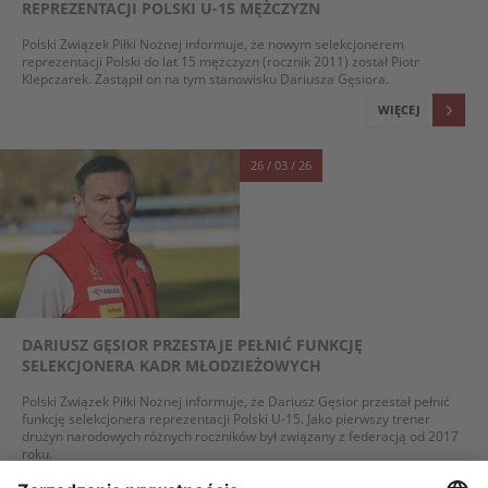
REPREZENTACJI POLSKI U-15 MĘŻCZYZN
Polski Związek Piłki Nożnej informuje, że nowym selekcjonerem
reprezentacji Polski do lat 15 mężczyzn (rocznik 2011) został Piotr
Klepczarek. Zastąpił on na tym stanowisku Dariusza Gęsiora.
WIĘCEJ
26 / 03 / 26
DARIUSZ GĘSIOR PRZESTAJE PEŁNIĆ FUNKCJĘ
SELEKCJONERA KADR MŁODZIEŻOWYCH
Polski Związek Piłki Nożnej informuje, że Dariusz Gęsior przestał pełnić
funkcję selekcjonera reprezentacji Polski U-15. Jako pierwszy trener
drużyn narodowych różnych roczników był związany z federacją od 2017
roku.
WIĘCEJ