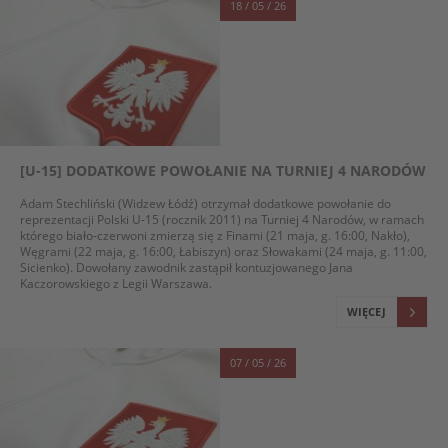
18 / 05 / 26
[U-15] DODATKOWE POWOŁANIE NA TURNIEJ 4 NARODÓW
Adam Stechliński (Widzew Łódź) otrzymał dodatkowe powołanie do
reprezentacji Polski U-15 (rocznik 2011) na Turniej 4 Narodów, w ramach
którego biało-czerwoni zmierzą się z Finami (21 maja, g. 16:00, Nakło),
Węgrami (22 maja, g. 16:00, Łabiszyn) oraz Słowakami (24 maja, g. 11:00,
Sicienko). Dowołany zawodnik zastąpił kontuzjowanego Jana
Kaczorowskiego z Legii Warszawa.
WIĘCEJ
07 / 05 / 26