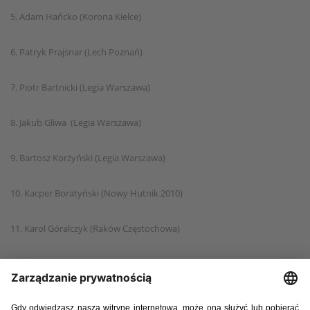
5. Adam Hańcko (Korona Kielce)
6. Patryk Prajsnar (Lech Poznań)
7. Piotr Bartnicki (Legia Warszawa)
8. Jakub Gliwa (Legia Warszawa)
9. Bartosz Korżyński (Legia Warszawa)
10. Kacper Boratyński (Nowy Hutnik 2010)
11. Karol Góralczyk (Raków Częstochowa)
12. Wojciech Smuda (Raków Częstochowa)
13. Kacper Cecuła (Stal Rzeszów)