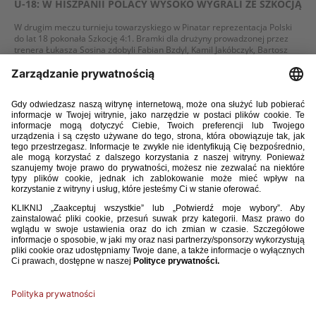
U-18: W HISZPANII POLACY WYSOKO WYGRALI ZE SZKOCJĄ
W drugim meczu turnieju towarzyskiego w Pinatar reprezentacja Polski
do lat 18 pokonała Szkocję 4:1. Bramki dla drużyny prowadzonej przez
trenera Łukasza Sosina zdobyli Fabian Bzdyl, Kamil Jakóbczyk, Bartosz
Mazurek i Dominik Sarapata. We wtorek Polacy zmierzą się ze Szwecją.
WIĘCEJ
20 / 03 / 25
U-18: WALIA LEPSZA O JEDNĄ BRAMKĘ
Reprezentacja Polski do lat 18 przegrała 0:1 w towarzyskim meczu
z Walią w ramach turnieju w Hiszpanii.
WIĘCEJ