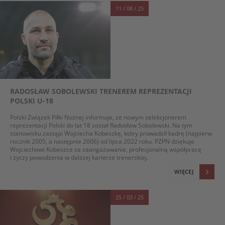
11 / 08 / 25
RADOSŁAW SOBOLEWSKI TRENEREM REPREZENTACJI
POLSKI U-18
Polski Związek Piłki Nożnej informuje, że nowym selekcjonerem
reprezentacji Polski do lat 18 został Radosław Sobolewski. Na tym
stanowisku zastąpi Wojciecha Kobeszkę, który prowadził kadrę (najpierw
rocznik 2005, a następnie 2006) od lipca 2022 roku. PZPN dziękuje
Wojciechowi Kobeszce za zaangażowanie, profesjonalną współpracę
i życzy powodzenia w dalszej karierze trenerskiej.
WIĘCEJ
25 / 03 / 25