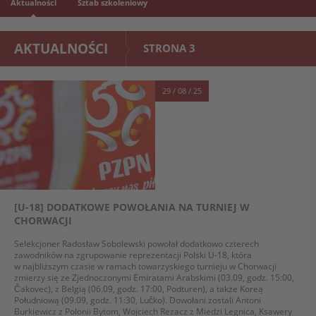
Aktualności
Sztab szkoleniowy
AKTUALNOŚCI
STRONA 3
29 / 08 / 25
[U-18] DODATKOWE POWOŁANIA NA TURNIEJ W
CHORWACJI
Selekcjoner Radosław Sobolewski powołał dodatkowo czterech
zawodników na zgrupowanie reprezentacji Polski U-18, która
w najbliższym czasie w ramach towarzyskiego turnieju w Chorwacji
zmierzy się ze Zjednoczonymi Emiratami Arabskimi (03.09, godz. 15:00,
Čakovec), z Belgią (06.09, godz. 17:00, Podturen), a także Koreą
Południową (09.09, godz. 11:30, Lučko). Dowołani zostali Antoni
Burkiewicz z Polonii Bytom, Wojciech Rezacz z Miedzi Legnica, Ksawery