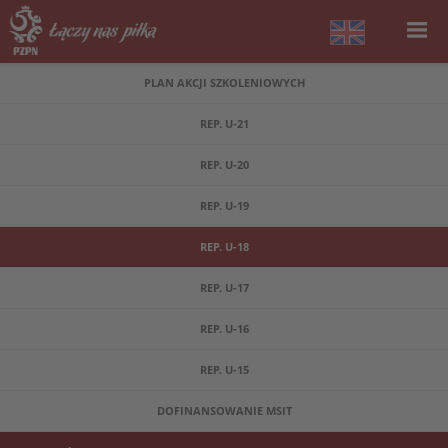
PLAN AKCJI SZKOLENIOWYCH
REP. U-21
REP. U-20
REP. U-19
REP. U-18
REP. U-17
REP. U-16
REP. U-15
DOFINANSOWANIE MSIT