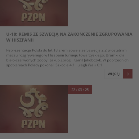
U-18: REMIS ZE SZWECJĄ NA ZAKOŃCZENIE ZGRUPOWANIA
W HISZPANII
Reprezentacja Polski do lat 18 zremisowała ze Szwecją 2:2 w ostatnim
meczu rozgrywanego w Hiszpanii turnieju towarzyskiego. Bramki dla
biało-czerwonych zdobyli Jakub Zbróg i Kamil Jakóbczyk. W poprzednich
spotkaniach Polacy pokonali Szkocję 4:1 i ulegli Walii 0:1.
WIĘCEJ
22 / 03 / 25