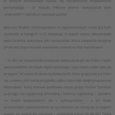
w których skuteczniejsi okazali się reprezentanci województwa
pomorskiego – SP Kowale. Piłkarze pewnie wykorzystali dwie
„jedenastki” i sięgnęli po zwycięski puchar.
Jedynym finałem rozstrzygniętym w regulaminowym czasie gry było
spotkanie w kategorii U-12 dziewcząt. O losach meczu zdecydowała
jedna bramka autorstwa Inki Szczepaniak, która zapewniła drużynie
SP 48 UKS Zaspa Gdańsk zwycięstwo i triumf na PGE Narodowym.
– To dla nas niesamowite przeżycie, zwłaszcza że po raz trzeci z rzędu
awansowaliśmy do Finału Ogólnopolskiego i tym razem udało nam się
je wygrać. W naszej drużynie są dziewczynki, które grają tutaj już trzeci
raz, a wiele z nich swoją przygodę z piłką rozpoczęło dzięki programowi
Playmakers, który stanowi podstawę naszej grupy. Puchar Tymbark
przyciąga nas wyjątkową atmosferą i świetną organizacją – zarówno
na etapie wojewódzkim, jak i ogólnopolskim – a po finale
powiedziałem zawodniczkom, że są cudowne i że cieszę się, iż mogłem
pomóc im spełnić ich marzenia – powiedział trener SP 48 UKS Zaspa