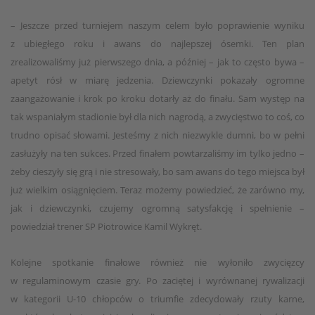
– Jeszcze przed turniejem naszym celem było poprawienie wyniku
z ubiegłego roku i awans do najlepszej ósemki. Ten plan
zrealizowaliśmy już pierwszego dnia, a później – jak to często bywa –
apetyt rósł w miarę jedzenia. Dziewczynki pokazały ogromne
zaangażowanie i krok po kroku dotarły aż do finału. Sam występ na
tak wspaniałym stadionie był dla nich nagrodą, a zwycięstwo to coś, co
trudno opisać słowami. Jesteśmy z nich niezwykle dumni, bo w pełni
zasłużyły na ten sukces. Przed finałem powtarzaliśmy im tylko jedno –
żeby cieszyły się grą i nie stresowały, bo sam awans do tego miejsca był
już wielkim osiągnięciem. Teraz możemy powiedzieć, że zarówno my,
jak i dziewczynki, czujemy ogromną satysfakcję i spełnienie –
powiedział trener SP Piotrowice Kamil Wykręt.
Kolejne spotkanie finałowe również nie wyłoniło zwycięzcy
w regulaminowym czasie gry. Po zaciętej i wyrównanej rywalizacji
w kategorii U-10 chłopców o triumfie zdecydowały rzuty karne,