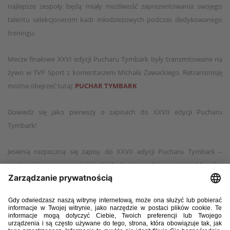
najlepsze zespoły będą miały możliwość zaprezentowania swojego
talentu selekcjonerom kadr młodzieżowych podczas dedykowanego
treningu.
Mecze finałowe XXVI edycji Pucharu Tymbark były transmitowane na
żywo w TVP Sport z komentarzem Michała Zawackiego. Retransmisję
można obejrzeć tutaj:
PUCHAR TYMBARK
Dowiedz się jako pierwszy o zapisach do XXVII edycji Pucharu
Tymbark!
Jesienią rozpoczną się zapisy do XXVII edycji Pucharu Tymbark –
w turnieju mogą wziąć udział drużyny dziewcząt i chłopców
w kategoriach U-8, U-10 i U-12, reprezentujące szkoły podstawowe
oraz przedszkola z całej Polski. Już dziś można zapisać się do
newslettera XXVII edycji Pucharu Tymbark i otrzymać informację
o starcie zapisów.