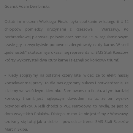
Gdańsk Adam Dembiński.
Ostatnim meczem Wielkiego Finału było spotkanie w kategorii U-12
chłopców pomiędzy drużynami z Rzeszowa i Warszawy. Po
bezbramkowej pierwszej połowie oraz remisie 1:1 w regulaminowym
czasie gry o zwycięstwie ponownie zdecydowały rzuty karne. W serii
„jedenastek” skuteczniejsi okazali się reprezentanci SMS Stali Rzeszów,
którzy wykorzystali dwa rzuty karne i sięgnęli po końcowy triumf.
– Kiedy spojrzymy na ostatnie cztery lata, widać, że to efekt naszej
konsekwentnej pracy. To dla nas ogromny sukces i potwierdzenie, że
idziemy we właściwym kierunku. Sam awans do finału, a tym bardziej
końcowy triumf, jest najlepszym dowodem na to, że ten wysiłek
przynosi efekty. A jeśli chodzi o PGE Narodowy, to myślę, że jest to
dom wszystkich Polaków. Dlatego, mimo że nie jesteśmy z Warszawy,
czuliśmy się tutaj jak u siebie – powiedział trener SMS Stali Rzeszów
Marcin Skiba.