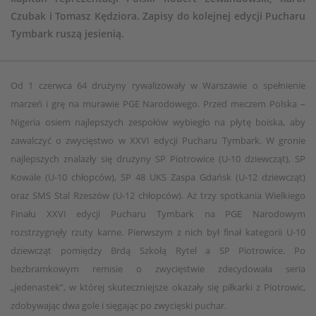
Czubak i Tomasz Kędziora. Zapisy do kolejnej edycji Pucharu
Tymbark ruszą jesienią.
Od 1 czerwca 64 drużyny rywalizowały w Warszawie o spełnienie
marzeń i grę na murawie PGE Narodowego. Przed meczem Polska –
Nigeria osiem najlepszych zespołów wybiegło na płytę boiska, aby
zawalczyć o zwycięstwo w XXVI edycji Pucharu Tymbark. W gronie
najlepszych znalazły się drużyny SP Piotrowice (U-10 dziewcząt), SP
Kowale (U-10 chłopców), SP 48 UKS Zaspa Gdańsk (U-12 dziewcząt)
oraz SMS Stal Rzeszów (U-12 chłopców). Aż trzy spotkania Wielkiego
Finału XXVI edycji Pucharu Tymbark na PGE Narodowym
rozstrzygnęły rzuty karne. Pierwszym z nich był finał kategorii U-10
dziewcząt pomiędzy Brdą Szkołą Rytel a SP Piotrowice. Po
bezbramkowym remisie o zwycięstwie zdecydowała seria
„jedenastek”, w której skuteczniejsze okazały się piłkarki z Piotrowic,
zdobywając dwa gole i sięgając po zwycięski puchar.