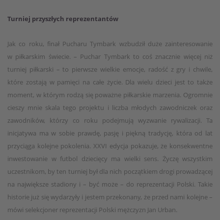
Turniej przyszłych reprezentantów
Jak co roku, finał Pucharu Tymbark wzbudził duże zainteresowanie
w piłkarskim świecie. – Puchar Tymbark to coś znacznie więcej niż
turniej piłkarski – to pierwsze wielkie emocje, radość z gry i chwile,
które zostają w pamięci na całe życie. Dla wielu dzieci jest to także
moment, w którym rodzą się poważne piłkarskie marzenia. Ogromnie
cieszy mnie skala tego projektu i liczba młodych zawodniczek oraz
zawodników, którzy co roku podejmują wyzwanie rywalizacji. Ta
inicjatywa ma w sobie prawdę, pasję i piękną tradycję, która od lat
przyciąga kolejne pokolenia. XXVI edycja pokazuje, że konsekwentne
inwestowanie w futbol dziecięcy ma wielki sens. Życzę wszystkim
uczestnikom, by ten turniej był dla nich początkiem drogi prowadzącej
na największe stadiony i – być może – do reprezentacji Polski. Takie
historie już się wydarzyły i jestem przekonany, że przed nami kolejne –
mówi selekcjoner reprezentacji Polski mężczyzn Jan Urban.