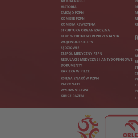
AKTUALNOŚCI
R
HISTORIA
R
ZARZĄD PZPN
R
KOMISJE PZPN
R
KOMISJA REWIZYJNA
R
STRUKTURA ORGANIZACYJNA
KLUB WYBITNEGO REPREZENTANTA
WOJEWÓDZKIE ZPN
SĘDZIOWIE
P
ZESPÓŁ MEDYCZNY PZPN
B
REGULACJE MEDYCZNE I ANTYDOPINGOWE
B
DOKUMENTY
S
KARIERA W PIŁCE
C
KSIĘGA ZNAKÓW PZPN
P
PATRONATY
F
WYDAWNICTWA
P
KIBICE RAZEM
L