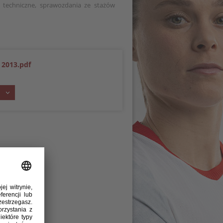
, techniczne, sprawozdania ze stażów
) 2013.pdf