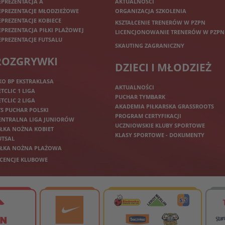
EPREZENTACJA A
AKTUALNOŚCI
EPREZENTACJE MŁODZIEŻOWE
ORGANIZACJA SZKOLENIA
EPREZENTACJE KOBIECE
KSZTAŁCENIE TRENERÓW W PZPN
EPREZENTACJA PIŁKI PLAŻOWEJ
LICENCJONOWANIE TRENERÓW W PZPN
EPREZENTACJE FUTSALU
SKAUTING ZAGRANICZNY
ROZGRYWKI
DZIECI I MŁODZIEŻ
KO BP EKSTRAKLASA
AKTUALNOŚCI
ETCLIC 1 LIGA
PUCHAR TYMBARK
ETCLIC 2 LIGA
AKADEMIA PIŁKARSKA GRASSROOTS
TS PUCHAR POLSKI
PROGRAM CERTYFIKACJI
ENTRALNA LIGA JUNIORÓW
UCZNIOWSKIE KLUBY SPORTOWE
IŁKA NOŻNA KOBIET
KLASY SPORTOWE - DOKUMENTY
UTSAL
IŁKA NOŻNA PLAŻOWA
ICENCJE KLUBOWE