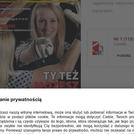
zagadnienia taktyczne
trenerskich.
Nr 1 (112
5.64MB
POBIERZ