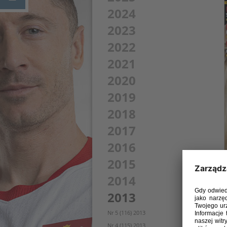
2024
2023
2022
2021
2020
2019
2018
2017
2016
2015
2014
2013
Nr 5 (116) 2013
Nr 4 (115) 2013