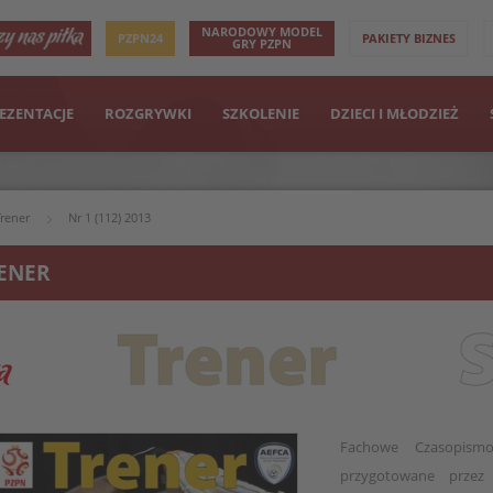
NARODOWY MODEL
PZPN24
PAKIETY BIZNES
GRY PZPN
EZENTACJE
ROZGRYWKI
SZKOLENIE
DZIECI I MŁODZIEŻ
Trener
Nr 1 (112) 2013
ENER
Fachowe Czasopismo
przygotowane przez 