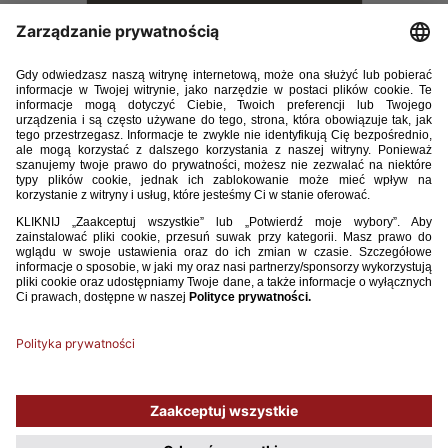
E-TRENER_4_2017.pdf
26.49MB
POBIERZ
Używamy plików cookies, aby ułatwić Ci korzystanie z naszego serwisu
oraz do celów statystycznych. Jeśli nie blokujesz tych plików, to zgadzasz