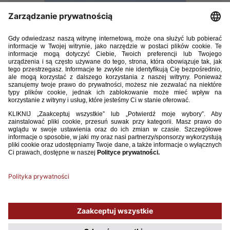
TRENER_02_2018.pdf
21.21MB
POBIERZ
Używamy plików cookies, aby ułatwić Ci korzystanie z naszego serwisu
oraz do celów statystycznych. Jeśli nie blokujesz tych plików, to zgadzasz