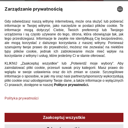
E-TRENER_2_2015.pdf
14.96MB
POBIERZ
Używamy plików cookies, aby ułatwić Ci korzystanie z naszego serwisu
oraz do celów statystycznych. Jeśli nie blokujesz tych plików, to zgadzasz